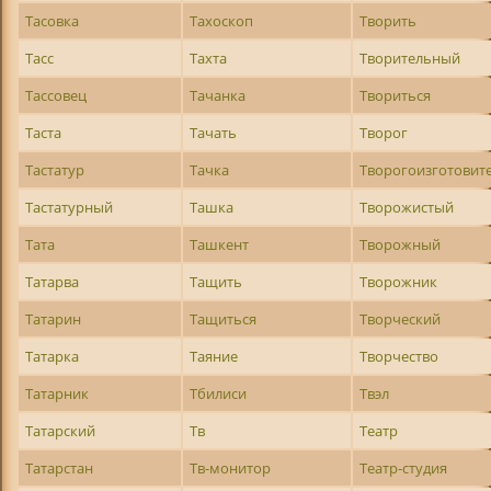
Тасовка
Тахоскоп
Творить
Тасс
Тахта
Творительный
Тассовец
Тачанка
Твориться
Таста
Тачать
Творог
Тастатур
Тачка
Творогоизготовит
Тастатурный
Ташка
Творожистый
Тата
Ташкент
Творожный
Татарва
Тащить
Творожник
Татарин
Тащиться
Творческий
Татарка
Таяние
Творчество
Татарник
Тбилиси
Твэл
Татарский
Тв
Театр
Татарстан
Тв-монитор
Театр-студия