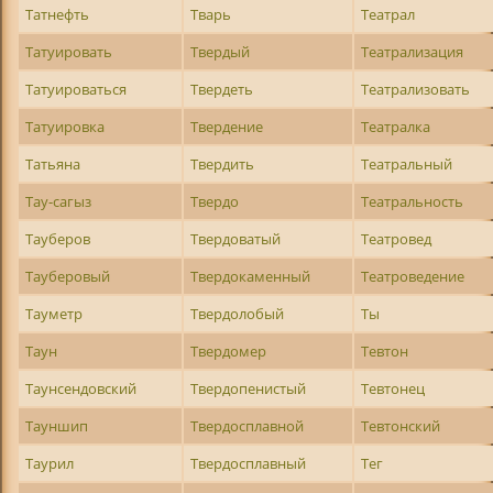
Татнефть
Тварь
Театрал
Татуировать
Твердый
Театрализация
Татуироваться
Твердеть
Театрализовать
Татуировка
Твердение
Театралка
Татьяна
Твердить
Театральный
Тау-сагыз
Твердо
Театральность
Тауберов
Твердоватый
Театровед
Тауберовый
Твердокаменный
Театроведение
Тауметр
Твердолобый
Ты
Таун
Твердомер
Тевтон
Таунсендовский
Твердопенистый
Тевтонец
Тауншип
Твердосплавной
Тевтонский
Таурил
Твердосплавный
Тег