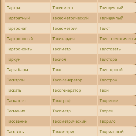
Тартрат
Тахеометр
Твиндечный
Тартратный
Тахеометрический
Твиндечпый
Тартронат
Тахеометрия
Твист
Тартроновый
Тахикардия
Твист-нематическ
Тартроноить
Тахиметр
Твистовать
Тархун
Тахиол
Твистора
Тары-бары
Тахо
Твисторный
Таситрон
Тахо-генератор
Твистрон
Таскать
Тахогенератор
Твой
Таскаться
Тахограф
Творение
Тасмания
Тахометр
Творец
Тасование
Тахометрический
Творило
Тасовать
Тахометрия
Творильный