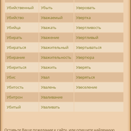
Убийственный
Убыть
Уверовать
Убийство
Уважаемый
Увертка
Убийца
Уважать
Увертливость
Убирать
Уважение
Увертливый
Убираться
Уважительный
Увертываться
Убирание
Уважительность
Увертюра
Убириться
Уважить
Уверять
Убис
Увал
Уверяться
Убитость
Увалень
Увеселение
Убитрон
Уваливание
Убитый
Уваливать
Оставьте Ваше пожелание к сайту, или опишите найденную