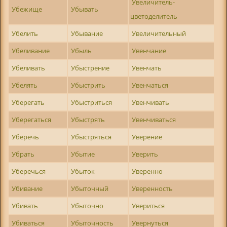
Увеличитель-
Убежище
Убывать
цветоделитель
Убелить
Убывание
Увеличительный
Убеливание
Убыль
Увенчание
Убеливать
Убыстрение
Увенчать
Убелять
Убыстрить
Увенчаться
Уберегать
Убыстриться
Увенчивать
Уберегаться
Убыстрять
Увенчиваться
Уберечь
Убыстряться
Уверение
Убрать
Убытие
Уверить
Уберечься
Убыток
Уверенно
Убивание
Убыточный
Уверенность
Убивать
Убыточно
Увериться
Убиваться
Убыточность
Увернуться