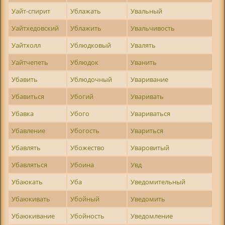
Уайт-спирит
Ублажать
Увальный
Уайтхедовский
Ублажить
Увальчивость
Уайтхолл
Ублюдковый
Увалять
Уайтчепеть
Ублюдок
Уванить
Убавить
Ублюдочный
Уваривание
Убавиться
Убогий
Уваривать
Убавка
Убого
Увариваться
Убавление
Убогость
Увариться
Убавлять
Убожество
Уваровитый
Убавляться
Убоина
Увд
Убаюкать
Уба
Уведомительный
Убаюкивать
Убойный
Уведомить
Убаюкивание
Убойность
Уведомление