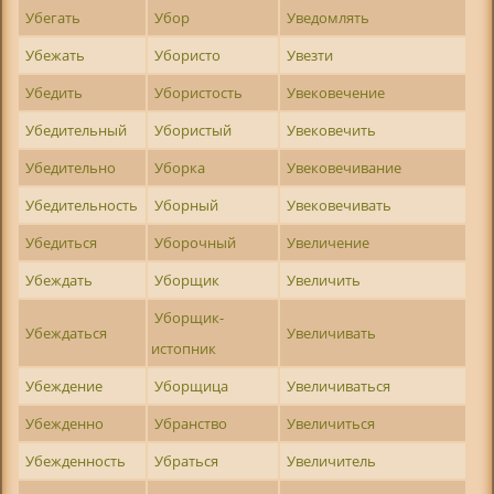
Убегать
Убор
Уведомлять
Убежать
Убористо
Увезти
Убедить
Убористость
Увековечение
Убедительный
Убористый
Увековечить
Убедительно
Уборка
Увековечивание
Убедительность
Уборный
Увековечивать
Убедиться
Уборочный
Увеличение
Убеждать
Уборщик
Увеличить
Уборщик-
Убеждаться
Увеличивать
истопник
Убеждение
Уборщица
Увеличиваться
Убежденно
Убранство
Увеличиться
Убежденность
Убраться
Увеличитель