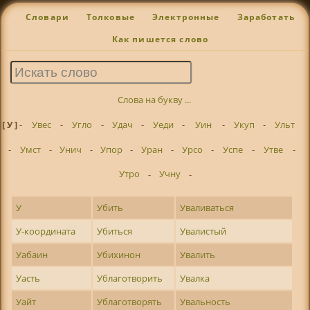
Словари
Толковые
Электронные
Заработать
Как пишется слово
Слова на букву ...
[ У ]
-
Увес
-
Угло
-
Удач
-
Уеди
-
Уин
-
Укуп
-
Ульт
-
Умст
-
Унич
-
Упор
-
Уран
-
Урсо
-
Успе
-
Утве
-
Утро
-
Учну
-
У
Убить
Уваливаться
У-координата
Убиться
Увалистый
Уабаин
Убихинон
Увалить
Уасть
Ублаготворить
Увалка
Уайт
Ублаготворять
Увальность