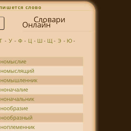
пишется слово
Словари
Онлайн
Т
-
У
-
Ф
-
Ц
-
Ш
-
Щ
-
Э
-
Ю
-
иномыслие
иномыслящий
иномышленник
иноначалие
иноначальник
инообразие
инообразный
иноплеменник