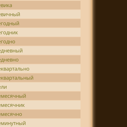
евика
евичный
егодный
егодник
егодно
едневный
едневно
еквартально
еквартальный
ели
емесячный
емесячник
емесячно
еминутный