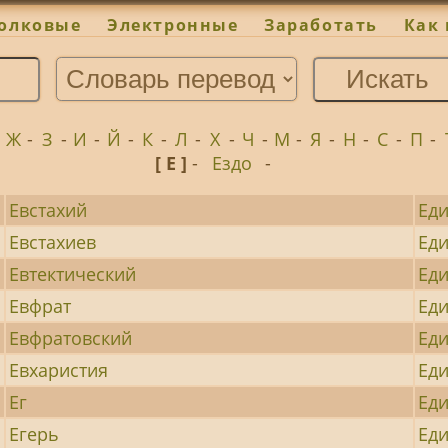
олковые
Электронные
Заработать
Как 
-
Ж
-
З
-
И
-
Й
-
К
-
Л
-
Х
-
Ч
-
М
-
Я
-
Н
-
С
-
П
-
[ Е ]
-
Ездо
-
Евстахий
Ед
Евстахиев
Ед
Евтектический
Ед
Евфрат
Ед
Евфратовский
Ед
Евхаристия
Ед
Ег
Ед
Егерь
Ед