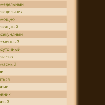
енедельный
енедельник
енощно
енощный
есекундный
есменный
есуточный
ечасно
ечасный
ик
иться
овик
овник
овый