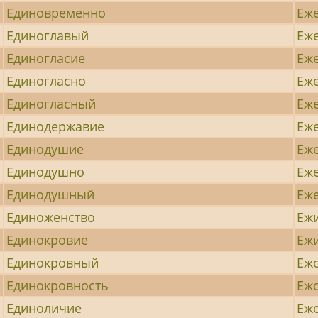
Единовременно
Еж
Единоглавый
Еж
Единогласие
Еж
Единогласно
Еж
Единогласный
Еж
Единодержавие
Еж
Единодушие
Еж
Единодушно
Еж
Единодушный
Еж
Единоженство
Еж
Единокровие
Еж
Единокровный
Еж
Единокровность
Еж
Единоличие
Еж