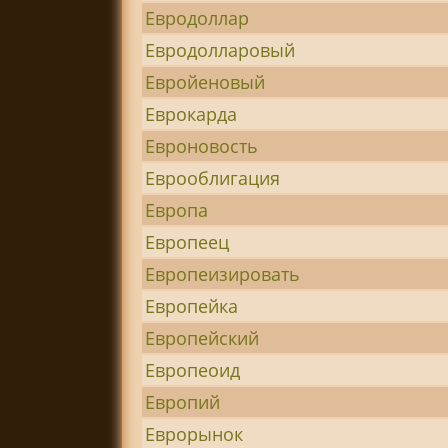
Евродоллар
Евродолларовый
Евройеновый
Еврокарда
Евроновость
Еврооблигация
Европа
Европеец
Европеизировать
Европейка
Европейский
Европеоид
Европий
Еврорынок