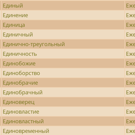
Единый
Еж
Единение
Еж
Единица
Еж
Единичный
Еж
Единично-треугольный
Еж
Единичность
Еж
Единобожие
Еж
Единоборство
Еж
Единобрачие
Еж
Единобрачный
Еж
Единоверец
Еж
Единовластие
Еж
Единовластный
Еж
Единовременный
Еж