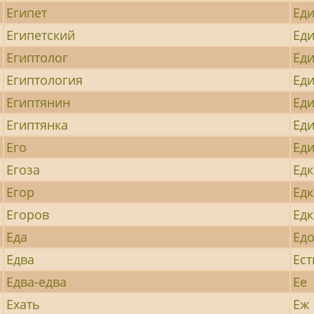
Египет
Ед
Египетский
Ед
Египтолог
Ед
Египтология
Ед
Египтянин
Ед
Египтянка
Ед
Его
Ед
Егоза
Ед
Егор
Ед
Егоров
Едк
Еда
Ед
Едва
Ест
Едва-едва
Ее
Ехать
Еж