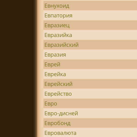
Евнухоид
Евпатория
Евразиец
Евразийка
Евразийский
Евразия
Еврей
Еврейка
Еврейский
Еврейство
Евро
Евро-дисней
Евробонд
Евровалюта