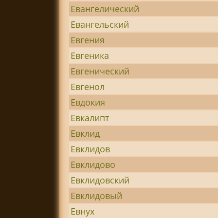
Евангелический
Евангельский
Евгения
Евгеника
Евгенический
Евгенол
Евдокия
Евкалипт
Евклид
Евклидов
Евклидово
Евклидовский
Евклидовый
Евнух