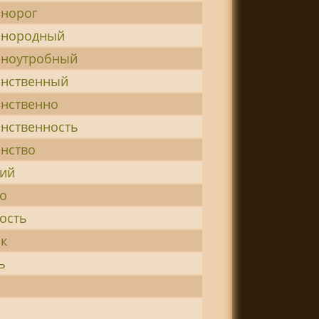
инорог
инородный
иноутробный
инственный
инственно
инственность
инство
кий
ко
ость
ок
ь