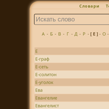
Словари
Т
А
-
Б
-
В
-
Г
-
Д
-
Р
-
[ Е ]
-
О
Е
Е-граф
Е-сеть
Е-солитон
Е-уголок
Ева
Евангелие
Евангелист