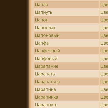
Цапля
Цве
Цапнуть
Цв
Цапон
Цве
Цапонлак
Цве
Цапоновый
Цве
Цапфа
Цве
Цапфенный
Цве
Цапфовый
Цве
Царапание
Цве
Царапать
Цв
Царапаться
Цве
Царапина
Цве
Царапинка
Цве
Царапнуть
Цв