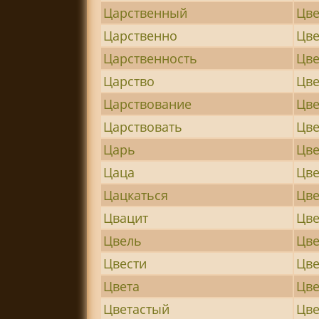
Царственный
Цве
Царственно
Цве
Царственность
Цв
Царство
Цве
Царствование
Цв
Царствовать
Цве
Царь
Цве
Цаца
Цв
Цацкаться
Цве
Цвацит
Цве
Цвель
Цве
Цвести
Цве
Цвета
Цве
Цветастый
Цве