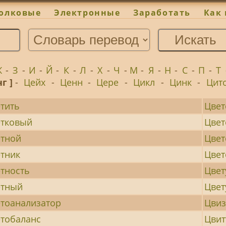
олковые
Электронные
Заработать
Как 
Ж
-
З
-
И
-
Й
-
К
-
Л
-
Х
-
Ч
-
М
-
Я
-
Н
-
С
-
П
-
Т
нг ]
-
Цейх
-
Ценн
-
Цере
-
Цикл
-
Цинк
-
Цит
тить
Цвет
етковый
Цвет
тной
Цвет
тник
Цве
тность
Цвет
етный
Цве
тоанализатор
Цвиз
тобаланс
Цвит