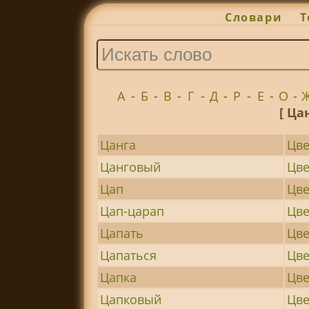
Словари
Т
А
-
Б
-
В
-
Г
-
Д
-
Р
-
Е
-
О
-
[ Ца
Цанга
Цве
Цанговый
Цв
Цап
Цве
Цап-царап
Цве
Цапать
Цве
Цапаться
Цв
Цапка
Цве
Цапковый
Цве