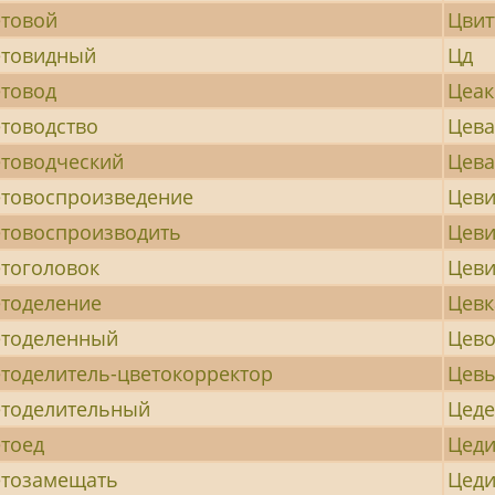
товой
Цвит
етовидный
Цд
товод
Цеак
товодство
Цева
товодческий
Цева
товоспроизведение
Цев
товоспроизводить
Цеви
тоголовок
Цев
тоделение
Цевк
етоделенный
Цев
тоделитель-цветокорректор
Цев
тоделительный
Цеде
тоед
Цеди
етозамещать
Цед