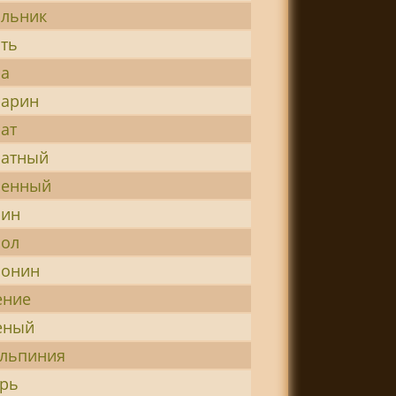
льник
ть
ра
рарин
ат
ратный
ренный
рин
рол
ронин
ение
еный
льпиния
рь