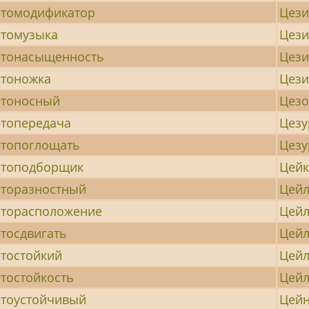
томодификатор
Цез
томузыка
Цез
етонасыщенность
Цез
тоножка
Цез
етоносный
Цезо
топередача
Цезу
топоглощать
Цез
етоподборщик
Цейк
торазностный
Цейл
торасположение
Цей
тосдвигать
Цей
тостойкий
Цейл
тостойкость
Цейл
тоустойчивый
Цейн