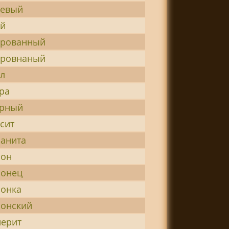
иевый
ий
ированный
ировнаный
л
ра
урный
сит
анита
лон
лонец
онка
онский
ерит