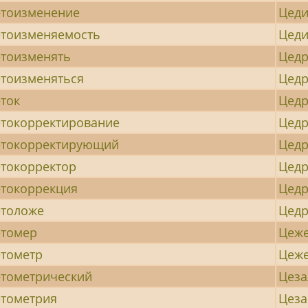
тоизменение
Цеди
тоизменяемость
Цеди
тоизменять
Цед
тоизменяться
Цед
ток
Цедр
токорректирование
Цед
етокорректирующий
Цед
токорректор
Цед
токоррекция
Цед
етоложе
Цед
етомер
Цеж
тометр
Цеж
тометрический
Цеза
тометрия
Цеза