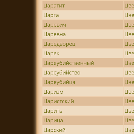
Царатит
Цве
Царга
Цве
Царевич
Цве
Царевна
Цве
Царедворец
Цве
Царек
Цве
Цареубийственный
Цв
Цареубийство
Цве
Цареубийца
Цве
Царизм
Цв
Царистский
Цв
Царить
Цве
Царица
Цве
Царский
Цве