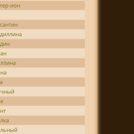
тер-ион
сантин
диллина
дин
иан
ллина
ина
а
очный
ье
нт
лка
ильный