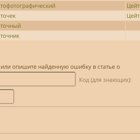
тофотографический
Цейт
точек
Цей
еточный
точник
 или опишите найденную ошибку в статье о
Код (для знающих):