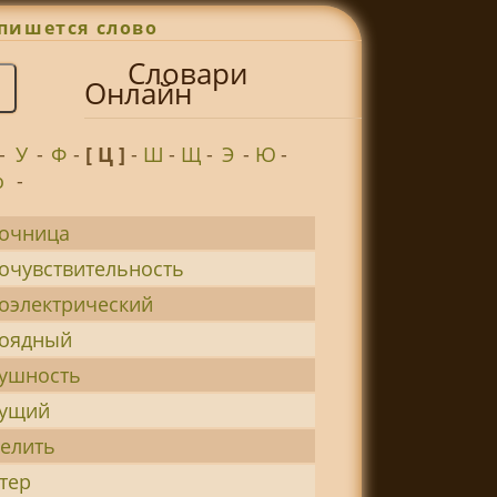
пишется слово
Словари
Онлайн
-
У
-
Ф
-
[ Ц ]
-
Ш
-
Щ
-
Э
-
Ю
-
о
-
очница
очувствительность
оэлектрический
тоядный
ушность
тущий
елить
тер