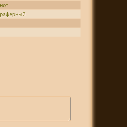
нот
траферный