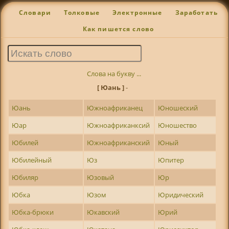
Словари
Толковые
Электронные
Заработать
Как пишется слово
Слова на букву ...
[ Юань ]
-
Юань
Южноафриканец
Юношеский
Юар
Южноафриканксий
Юношество
Юбилей
Южноафриканский
Юный
Юбилейный
Юз
Юпитер
Юбиляр
Юзовый
Юр
Юбка
Юзом
Юридический
Юбка-брюки
Юкавский
Юрий