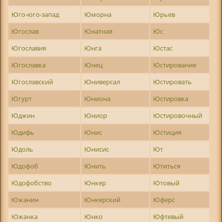
Юго-юго-запад
Юморна
Юрьев
Югослав
Юнатная
Юс
Югославия
Юнга
Юстас
Югославка
Юнец
Юстирование
Югославский
Юниверсал
Юстировать
Югурт
Юниона
Юстировка
Юджин
Юниор
Юстировочный
Юдифь
Юнис
Юстиция
Юдоль
Юнисис
Ют
Юдофоб
Юнить
Ютиться
Юдофобство
Юнкер
Ютовый
Южанин
Юнкерский
Юферс
Южанка
Юнко
Юфтевый