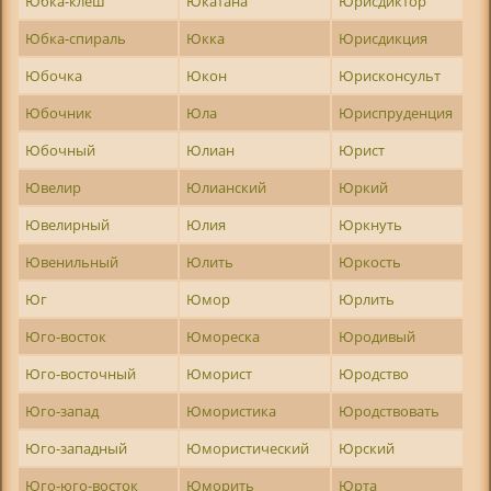
Юбка-клеш
Юкатана
Юрисдиктор
Юбка-спираль
Юкка
Юрисдикция
Юбочка
Юкон
Юрисконсульт
Юбочник
Юла
Юриспруденция
Юбочный
Юлиан
Юрист
Ювелир
Юлианский
Юркий
Ювелирный
Юлия
Юркнуть
Ювенильный
Юлить
Юркость
Юг
Юмор
Юрлить
Юго-восток
Юмореска
Юродивый
Юго-восточный
Юморист
Юродство
Юго-запад
Юмористика
Юродствовать
Юго-западный
Юмористический
Юрский
Юго-юго-восток
Юморить
Юрта