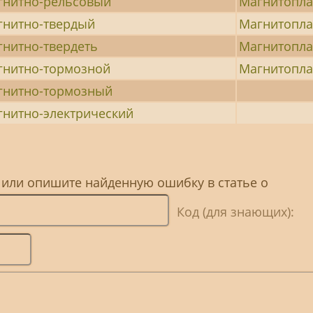
гнитно-рельсовый
Магнитопл
гнитно-твердый
Магнитопл
гнитно-твердеть
Магнитопл
гнитно-тормозной
Магнитопла
гнитно-тормозный
гнитно-электрический
 или опишите найденную ошибку в статье о
Код (для знающих):