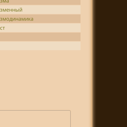
азма
азменный
азмодинамика
ст