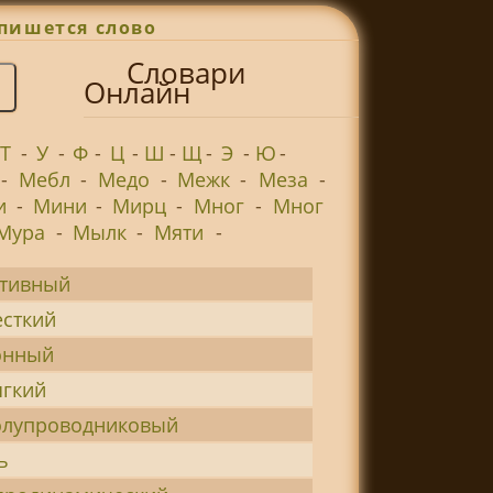
пишется слово
Словари
Онлайн
Т
-
У
-
Ф
-
Ц
-
Ш
-
Щ
-
Э
-
Ю
-
-
Мебл
-
Медо
-
Межк
-
Меза
-
и
-
Мини
-
Мирц
-
Мног
-
Мног
Мура
-
Мылк
-
Мяти
-
ктивный
сткий
онный
гкий
олупроводниковый
ь