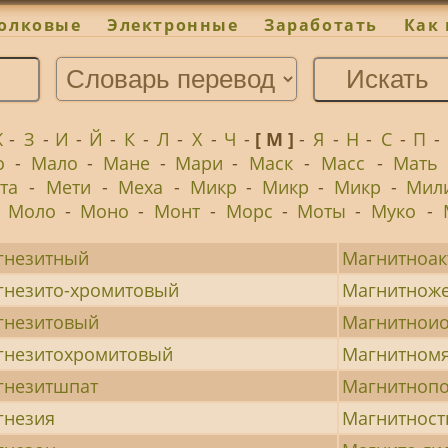
олковые
Электронные
Заработать
Как 
Ж
-
З
-
И
-
Й
-
К
-
Л
-
Х
-
Ч
-
[ М ]
-
Я
-
Н
-
С
-
П
-
о
-
Мало
-
Мане
-
Мари
-
Маск
-
Масс
-
Мать
та
-
Мети
-
Меха
-
Микр
-
Микр
-
Микр
-
Мил
-
Моло
-
Моно
-
Монт
-
Морс
-
Моты
-
Муко
-
гнезитный
Магнитноа
гнезито-хромитовый
Магнитноже
гнезитовый
Магнитнои
гнезитохромитовый
Магнитномя
гнезитшпат
Магнитноп
гнезия
Магнитност