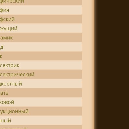
фический
афия
фский
ижущий
намик
од
к
лектрик
лектрический
дкостный
ать
ковой
дукционный
нный