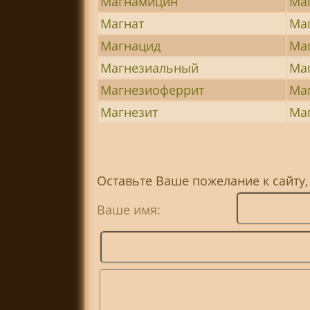
Магнамицин
Ма
Магнат
Ма
Магнацид
Ма
Магнезиальный
Ма
Магнезиоферрит
Ма
Магнезит
Ма
Оставьте Ваше пожелание к сайту,
Ваше имя: