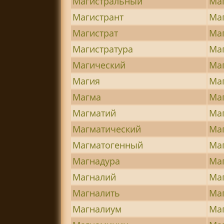
Магистральный
Ма
Магистрант
Ма
Магистрат
Ма
Магистратура
Ма
Магический
Маг
Магия
Ма
Магма
Ма
Магматий
Ма
Магматический
Ма
Магматогенный
Ма
Магнадура
Ма
Магналий
Ма
Магналить
Ма
Магналиум
Ма