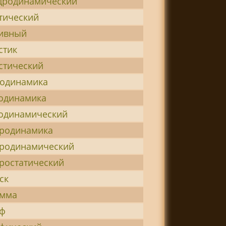
дродинамический
тический
тивный
стик
стический
одинамика
одинамика
одинамический
родинамика
родинамический
ростатический
ск
амма
аф