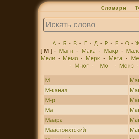
Словари
Т
А
-
Б
-
В
-
Г
-
Д
-
Р
-
Е
-
О
-
[ М ]
-
Магн
-
Мака
-
Макр
-
Мал
Мели
-
Мемо
-
Мерк
-
Мета
-
Ме
-
Мног
-
Мо
-
Мокр
М
Ма
М-канал
Ма
М-р
Ма
Ма
Ма
Маара
Ма
Маастрихтский
Ма