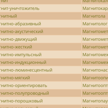
гнит
Магнитокал
гнит-уничтожитель
Магнитокар
гнитный
Магнитола
гнитно-абразивный
Магнитолог
нитно-акустический
Магнитоме
гнитно-движущий
Магнитомет
гнитно-жесткий
Магнитоме
гнитно-импульсный
Магнитомех
гнитно-индукционный
Магнитомех
гнитно-люминесцентный
Магнитона
гнитно-мягкий
Магнитоопи
гнитно-ориентировать
Магнитоопт
гнитно-полупроводный
Магнитоопт
гнитно-порошковый
Магнитопау