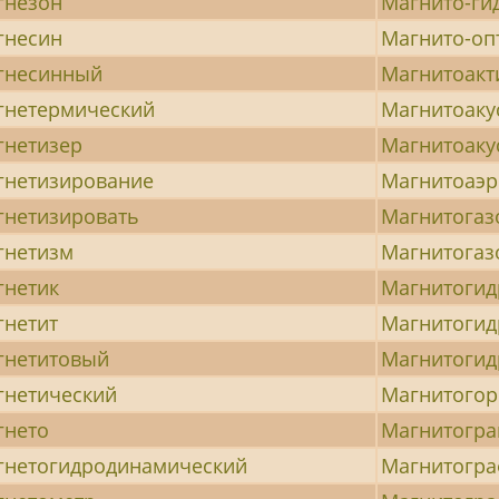
гнезон
Магнито-ги
гнесин
Магнито-оп
гнесинный
Магнитоак
гнетермический
Магнитоаку
гнетизер
Магнитоаку
гнетизирование
Магнитоаэр
гнетизировать
Магнитогаз
гнетизм
Магнитогаз
гнетик
Магнитогид
гнетит
Магнитогид
гнетитовый
Магнитогид
гнетический
Магнитогор
гнето
Магнитогр
гнетогидродинамический
Магнитогр