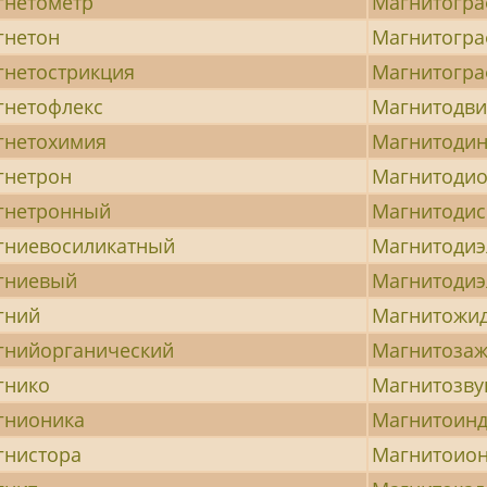
гнетометр
Магнитогра
гнетон
Магнитогр
гнетострикция
Магнитогра
гнетофлекс
Магнитодв
гнетохимия
Магнитоди
гнетрон
Магнитоди
гнетронный
Магнитодис
гниевосиликатный
Магнитодиэ
гниевый
Магнитодиэ
гний
Магнитожи
гнийорганический
Магнитозаж
гнико
Магнитозву
гнионика
Магнитоин
гнистора
Магнитоио