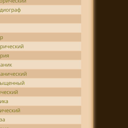
орический
диограф
тр
рический
трия
аник
анический
сыщенный
ческий
ика
ический
за