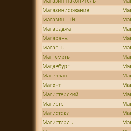
Магазин-накопитель
Ма
Магазинирование
Ма
Магазинный
Ма
Магараджа
Ма
Магарань
Ма
Магарыч
Ма
Маггеметь
Ма
Магдебург
Ма
Магеллан
Ма
Магент
Ма
Магистерский
Ма
Магистр
Ма
Магистрал
Ма
Магистраль
Ма