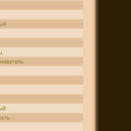
ый
ц
ниватель
ый
ость