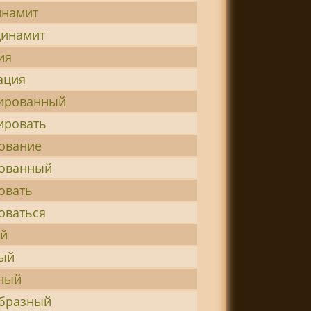
инамит
динамит
ия
ация
ированный
ировать
ование
ованный
овать
оваться
ый
ый
ный
бразный