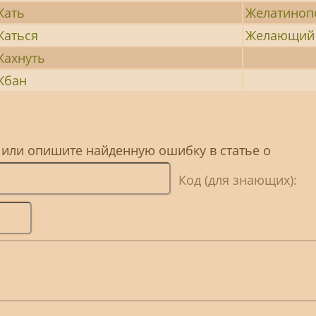
Жать
Желатиноп
Жаться
Желающий
Жахнуть
Жбан
 или опишите найденную ошибку в статье о
Код (для знающих):