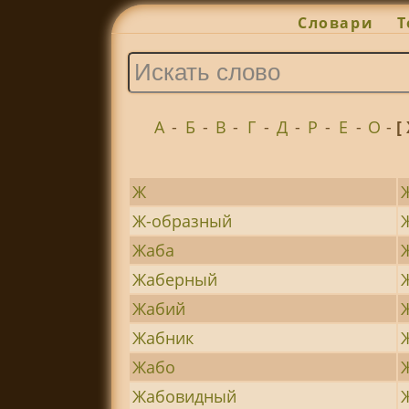
Словари
Т
А
-
Б
-
В
-
Г
-
Д
-
Р
-
Е
-
О
-
[
Ж
Ж-образный
Жаба
Жаберный
Жабий
Жабник
Жабо
Жабовидный