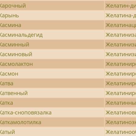
Жарочный
Желатин-д
Жарынь
Желатина-
Жасмина
Желатинац
Жасминальдегид
Желатиниз
Жасминный
Желатиниз
Жасминовый
Желатиниз
Жасмолактон
Желатинир
Жасмон
Желатинир
Жатва
Желатинир
Жатвенный
Желатинир
Жатка
Желатинн
Жатка-сноповязалка
Желатинов
Жаткамолотилка
Желатиноз
Жатый
Желатиноо