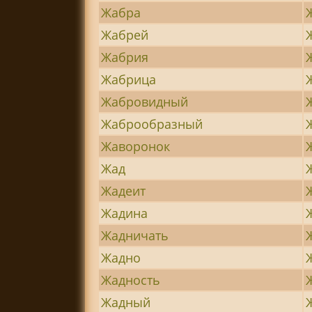
Жабра
Жабрей
Жабрия
Жабрица
Жабровидный
Жаброобразный
Жаворонок
Жад
Жадеит
Жадина
Жадничать
Жадно
Жадность
Жадный