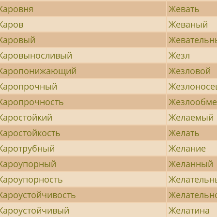
Жаровня
Жевать
Жаров
Жеваный
Жаровый
Жевательн
Жаровыносливый
Жезл
Жаропонижающий
Жезловой
Жаропрочный
Жезлоносе
Жаропрочность
Жезлообме
Жаростойкий
Желаемый
Жаростойкость
Желать
Жаротрубный
Желание
Жароупорный
Желанный
Жароупорность
Желательн
Жароустойчивость
Желательн
Жароустойчивый
Желатина