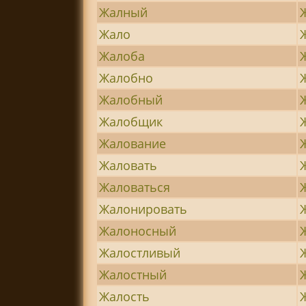
Жалный
Жало
Жалоба
Жалобно
Жалобный
Жалобщик
Жалование
Жаловать
Жаловаться
Жалонировать
Жалоносный
Жалостливый
Жалостный
Жалость