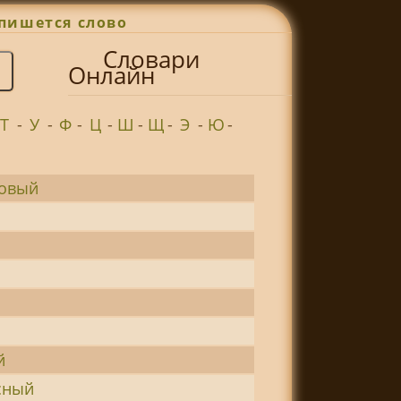
пишется слово
Словари
Онлайн
Т
-
У
-
Ф
-
Ц
-
Ш
-
Щ
-
Э
-
Ю
-
совый
й
сный