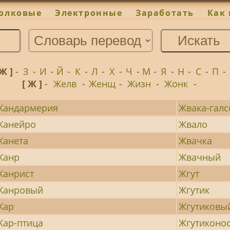
олковые
Электронные
Заработать
Как 
 Ж ]
-
З
-
И
-
Й
-
К
-
Л
-
Х
-
Ч
-
М
-
Я
-
Н
-
С
-
П
-
[ Ж ]
-
Желв
-
Женщ
-
Жизн
-
Жонк
-
Жандармерия
Жвака-гал
Жанейро
Жвало
Жанета
Жвачка
Жанр
Жвачный
Жанрист
Жгут
Жанровый
Жгутик
Жар
Жгутиковы
Жар-птица
Жгутиконо