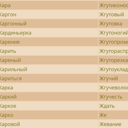
Жара
Жгутиконо
Жаргон
Жгутовый
Жаргонный
Жгутовка
Жардиньерка
Жгутоноги
Жарение
Жгутопро
Жарить
Жгуторасп
Жареный
Жгуторезк
Жарильный
Жгутоукла
Жариться
Жгучий
Жарка
Жгучеволо
Жаркий
Жгучесть
Жаркое
Ждать
Жарко
Же
Жаровой
Жевание