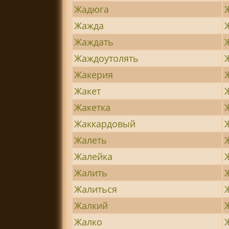
Жадюга
Жажда
Жаждать
Жаждоутолять
Жакерия
Жакет
Жакетка
Жаккардовый
Жалеть
Жалейка
Жалить
Жалиться
Жалкий
Жалко