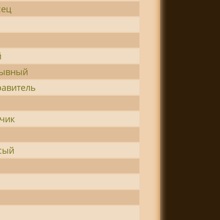
сец
й
мывный
равитель
а
дчик
сый