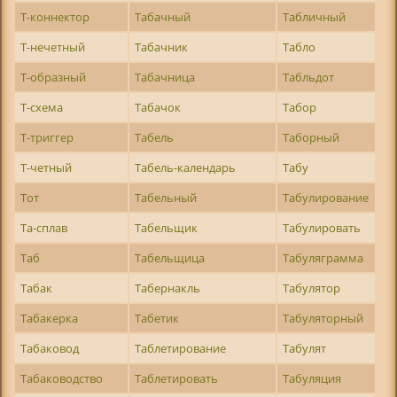
Т-коннектор
Табачный
Табличный
Т-нечетный
Табачник
Табло
Т-образный
Табачница
Табльдот
Т-схема
Табачок
Табор
Т-триггер
Табель
Таборный
Т-четный
Табель-календарь
Табу
Тот
Табельный
Табулирование
Та-сплав
Табельщик
Табулировать
Таб
Табельщица
Табуляграмма
Табак
Табернакль
Табулятор
Табакерка
Табетик
Табуляторный
Табаковод
Таблетирование
Табулят
Табаководство
Таблетировать
Табуляция