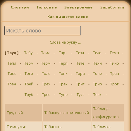
Словари
Толковые
Электронные
Заработать
Как пишется слово
Слова на букву ...
[ Труд ]
-
Табу
-
Тама
-
Тарт
-
Теза
-
Теле
-
Темн
-
Тепл
-
Терм
-
Терм
-
Терп
-
Тете
-
Техн
-
Тино
-
Тиск
-
Того
-
Толс
-
Тонк
-
Тори
-
Точе
-
Тран
-
Тран
-
Трей
-
Трех
-
Трех
-
Триг
-
Трио
-
Трог
-
Труб
-
Тряс
-
Тупе
-
Тусс
-
Тявк
-
Таблица-
Трудный
Табакоувлажнительный
конфигуратор
Т-импульс
Табанить
Табличка