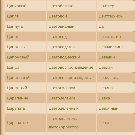
Цапковый
Цветобаланс
Цвиттер
Цапля
Цветовой
Цвиттер-ион
Цапнуть
Цветовидный
Цд
Цапон
Цветовод
Цеаксантин
Цапонлак
Цветоводство
Цевадиллина
Цапоновый
Цветоводческий
Цевадин
Цапфа
Цветовоспроизведение
Цевиан
Цапфенный
Цветовоспроизводить
Цевиллина
Цапфовый
Цветоголовок
Цевина
Царапание
Цветоделение
Цевка
Царапать
Цветоделенный
Цевочный
Цветоделитель-
Царапаться
Цевье
цветокорректор