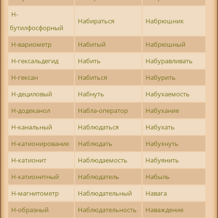
Н-
Набираться
Набрюшник
бутилфосфорный
Н-вариометр
Набитый
Набрюшный
Н-гексальдегид
Набить
Набуравливать
Н-гексан
Набиться
Набурить
Н-дециловый
Набнуть
Набухаемость
Н-додеканол
Набла-оператор
Набухание
Н-канальный
Наблюдаться
Набухать
Н-катионирование
Наблюдать
Набухнуть
Н-катионит
Наблюдаемость
Набуянить
Н-катионитный
Наблюдатель
Набыль
Н-магнитометр
Наблюдательный
Навага
Н-образный
Наблюдательность
Наваждение