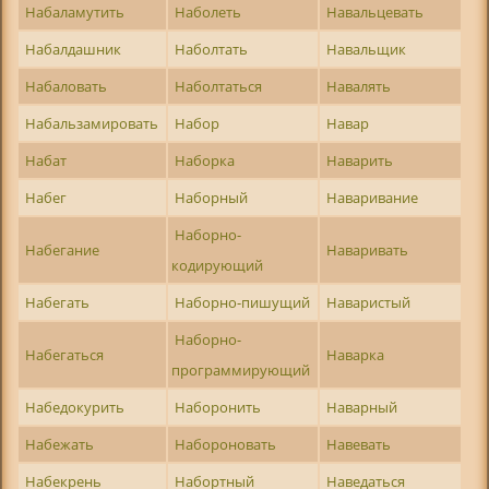
Набаламутить
Наболеть
Навальцевать
Набалдашник
Наболтать
Навальщик
Набаловать
Наболтаться
Навалять
Набальзамировать
Набор
Навар
Набат
Наборка
Наварить
Набег
Наборный
Наваривание
Наборно-
Набегание
Наваривать
кодирующий
Набегать
Наборно-пишущий
Наваристый
Наборно-
Набегаться
Наварка
программирующий
Набедокурить
Наборонить
Наварный
Набежать
Набороновать
Навевать
Набекрень
Набортный
Наведаться