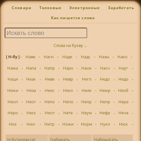
Словари
Толковые
Электронные
Заработать
Как пишется слово
Слова на букву ...
[ Н-бу ]
-
Наве
-
Нагн
-
Наде
-
Надс
-
Назы
-
Нако
-
Нама
-
Напа
-
Напр
-
Наро
-
Насм
-
Насч
-
Науг
-
Наци
-
Неак
-
Неве
-
Невр
-
Негл
-
Недо
-
Недо
-
Нежи
-
Неза
-
Неис
-
Неко
-
Неле
-
Немр
-
Необ
-
Неоп
-
Неот
-
Непо
-
Непо
-
Непр
-
Непр
-
Нера
-
Неро
-
Неск
-
Несп
-
Нете
-
Неум
-
Нефр
-
Нече
-
Низ
-
Нил-
-
Нитр
-
Ножи
-
Норм
-
Нукл
-
Нюх
-
Н-бутиллактат
Набирать
Набрызгать