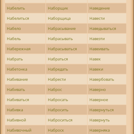
Набелить
Наборщик
Наведение
Набелиться
Наборщица
Навести
Набело
Набрасывание
Наведываться
Набель
Набрасывать
Навезти
Набережная
Набрасываться
Навеивать
Набрать
Набраться
Навек
Набетонка
Набредать
Навеки
Набивание
Набрести
Навербовать
Набивать
Наброс
Наверно
Набиваться
Набросать
Наверное
Набивка
Набросить
Навернуться
Набивной
Наброситься
Навернуть
Набивочный
Наброск
Наверняка