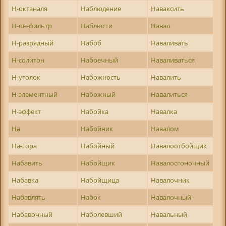
Н-октаналя
Наблюдение
Наваксить
Н-он-фильтр
Наблюсти
Навал
Н-разрядный
Набоб
Наваливать
Н-солитон
Набоечный
Наваливаться
Н-уголок
Набожность
Навалить
Н-элементный
Набожный
Навалиться
Н-эффект
Набойка
Навалка
На
Набойник
Навалом
На-гора
Набойный
Навалоотбойщик
Набавить
Набойщик
Навалосгоночный
Набавка
Набойщица
Навалочник
Набавлять
Набок
Навалочный
Набавочный
Наболевший
Навальный