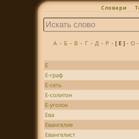
Словари
Т
А
-
Б
-
В
-
Г
-
Д
-
Р
-
[ Е ]
-
О
Е
Е-граф
Е-сеть
Е-солитон
Е-уголок
Ева
Евангелие
Евангелист