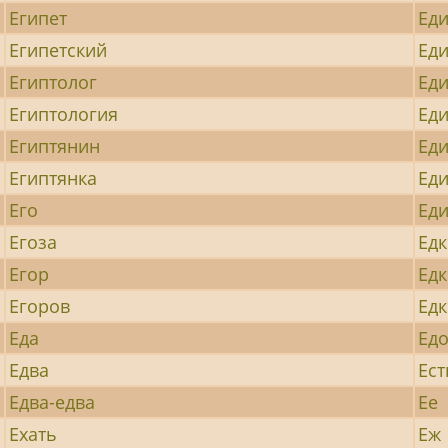
Египет
Ед
Египетский
Ед
Египтолог
Ед
Египтология
Ед
Египтянин
Ед
Египтянка
Ед
Его
Ед
Егоза
Ед
Егор
Ед
Егоров
Едк
Еда
Ед
Едва
Ест
Едва-едва
Ее
Ехать
Еж