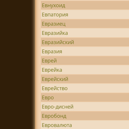
Евнухоид
Евпатория
Евразиец
Евразийка
Евразийский
Евразия
Еврей
Еврейка
Еврейский
Еврейство
Евро
Евро-дисней
Евробонд
Евровалюта