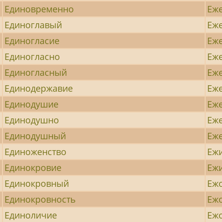
Единовременно
Еж
Единоглавый
Еж
Единогласие
Еж
Единогласно
Еж
Единогласный
Еж
Единодержавие
Еж
Единодушие
Еж
Единодушно
Еж
Единодушный
Еж
Единоженство
Еж
Единокровие
Еж
Единокровный
Еж
Единокровность
Еж
Единоличие
Еж