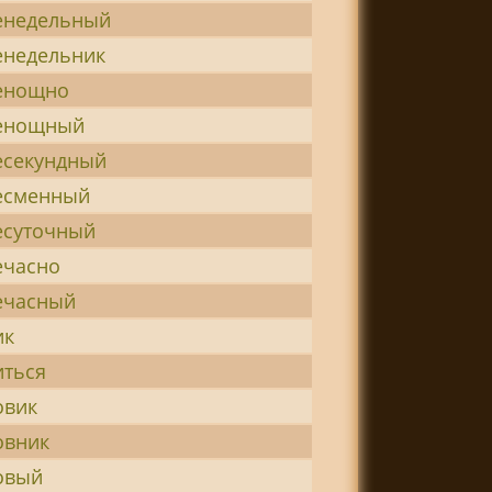
енедельный
енедельник
енощно
енощный
есекундный
есменный
есуточный
ечасно
ечасный
ик
иться
овик
овник
овый