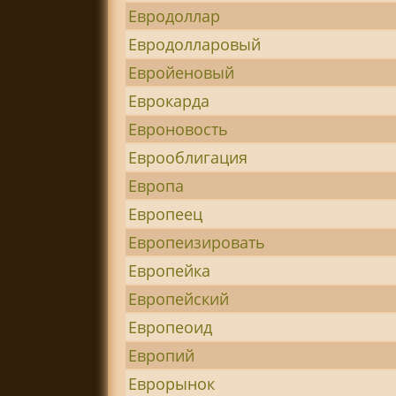
Евродоллар
Евродолларовый
Евройеновый
Еврокарда
Евроновость
Еврооблигация
Европа
Европеец
Европеизировать
Европейка
Европейский
Европеоид
Европий
Еврорынок