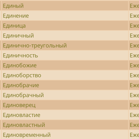
Единый
Еж
Единение
Еж
Единица
Еж
Единичный
Еж
Единично-треугольный
Еж
Единичность
Еж
Единобожие
Еж
Единоборство
Еж
Единобрачие
Еж
Единобрачный
Еж
Единоверец
Еж
Единовластие
Еж
Единовластный
Еж
Единовременный
Еж