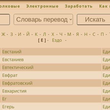
олковые
Электронные
Заработать
Как 
-
Ж
-
З
-
И
-
Й
-
К
-
Л
-
Х
-
Ч
-
М
-
Я
-
Н
-
С
-
П
-
[ Е ]
-
Ездо
-
Евстахий
Ед
Евстахиев
Ед
Евтектический
Ед
Евфрат
Ед
Евфратовский
Ед
Евхаристия
Ед
Ег
Ед
Егерь
Ед