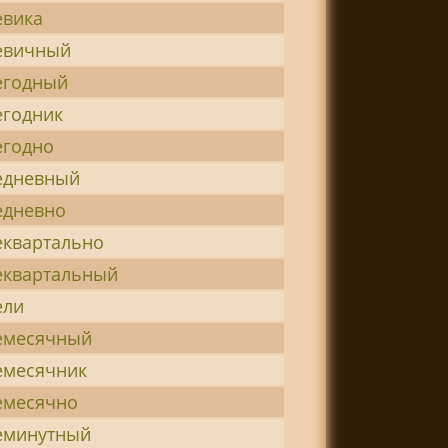
евика
евичный
егодный
егодник
егодно
едневный
едневно
еквартально
еквартальный
ели
емесячный
емесячник
емесячно
еминутный