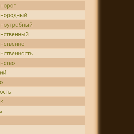
инорог
инородный
иноутробный
инственный
инственно
инственность
инство
кий
ко
ость
ок
ь