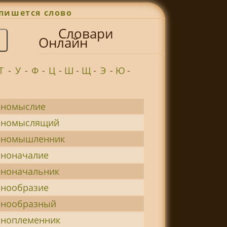
пишется слово
Словари
Онлайн
Т
-
У
-
Ф
-
Ц
-
Ш
-
Щ
-
Э
-
Ю
-
иномыслие
иномыслящий
иномышленник
иноначалие
иноначальник
инообразие
инообразный
иноплеменник