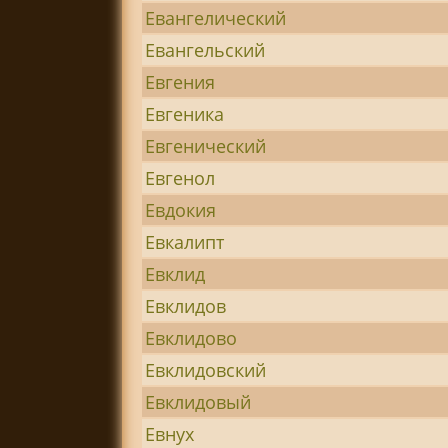
Евангелический
Евангельский
Евгения
Евгеника
Евгенический
Евгенол
Евдокия
Евкалипт
Евклид
Евклидов
Евклидово
Евклидовский
Евклидовый
Евнух