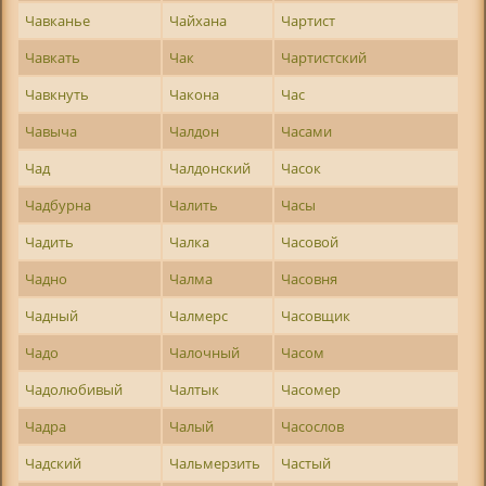
Чавканье
Чайхана
Чартист
Чавкать
Чак
Чартистский
Чавкнуть
Чакона
Час
Чавыча
Чалдон
Часами
Чад
Чалдонский
Часок
Чадбурна
Чалить
Часы
Чадить
Чалка
Часовой
Чадно
Чалма
Часовня
Чадный
Чалмерс
Часовщик
Чадо
Чалочный
Часом
Чадолюбивый
Чалтык
Часомер
Чадра
Чалый
Часослов
Чадский
Чальмерзить
Частый