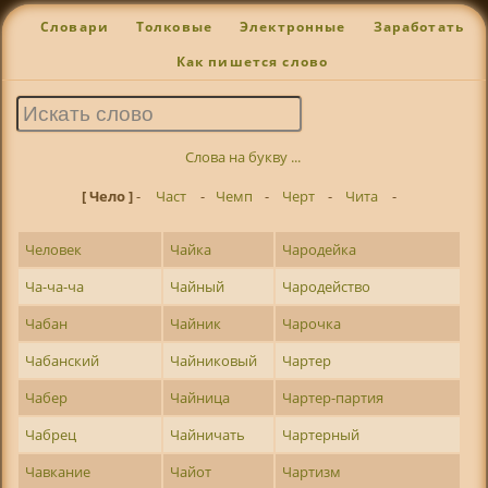
Словари
Толковые
Электронные
Заработать
Как пишется слово
Слова на букву ...
[ Чело ]
-
Част
-
Чемп
-
Черт
-
Чита
-
Человек
Чайка
Чародейка
Ча-ча-ча
Чайный
Чародейство
Чабан
Чайник
Чарочка
Чабанский
Чайниковый
Чартер
Чабер
Чайница
Чартер-партия
Чабрец
Чайничать
Чартерный
Чавкание
Чайот
Чартизм