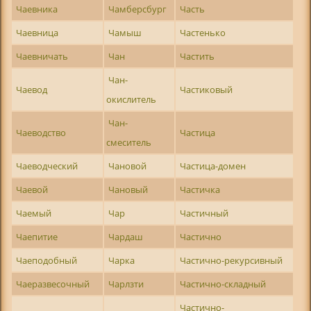
Чаевника
Чамберсбург
Часть
Чаевница
Чамыш
Частенько
Чаевничать
Чан
Частить
Чан-
Чаевод
Частиковый
окислитель
Чан-
Чаеводство
Частица
смеситель
Чаеводческий
Чановой
Частица-домен
Чаевой
Чановый
Частичка
Чаемый
Чар
Частичный
Чаепитие
Чардаш
Частично
Чаеподобный
Чарка
Частично-рекурсивный
Чаеразвесочный
Чарлзти
Частично-складный
Частично-