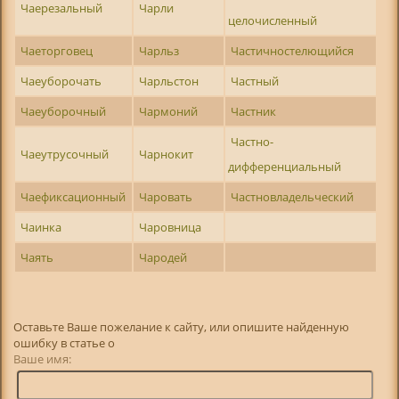
Чаерезальный
Чарли
целочисленный
Чаеторговец
Чарльз
Частичностелющийся
Чаеуборочать
Чарльстон
Частный
Чаеуборочный
Чармоний
Частник
Частно-
Чаеутрусочный
Чарнокит
дифференциальный
Чаефиксационный
Чаровать
Частновладельческий
Чаинка
Чаровница
Чаять
Чародей
Оставьте Ваше пожелание к сайту, или опишите найденную
ошибку в статье о
Ваше имя: