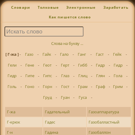
Словари
Толковые
Электронные
Заработать
Как пишется слово
Слова на букву ...
[ Г-жа ]
-
Газо
-
Гайк
-
Гало
-
Ганг
-
Гаст
-
Гейк
-
Гели
-
Гене
-
Геот
-
Герт
-
Гибб
-
Гидр
-
Гидр
-
Гидр
-
Гипе
-
Гипс
-
Глаз
-
Глиц
-
Глян
-
Гола
-
Голь
-
Гоно
-
Горн
-
Гост
-
Грам
-
Граф
-
Грим
-
Груд
-
Гуан
-
Гуса
-
Г-жа
Гадательный
Газоаппаратура
Г-крюк
Гадес
Газобалластный
Г-н
Гадина
Газобаллон