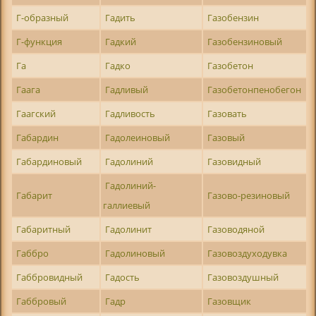
Г-образный
Гадить
Газобензин
Г-функция
Гадкий
Газобензиновый
Га
Гадко
Газобетон
Гаага
Гадливый
Газобетонпенобегон
Гаагский
Гадливость
Газовать
Габардин
Гадолеиновый
Газовый
Габардиновый
Гадолиний
Газовидный
Гадолиний-
Габарит
Газово-резиновый
галлиевый
Габаритный
Гадолинит
Газоводяной
Габбро
Гадолиновый
Газовоздуходувка
Габбровидный
Гадость
Газовоздушный
Габбровый
Гадр
Газовщик