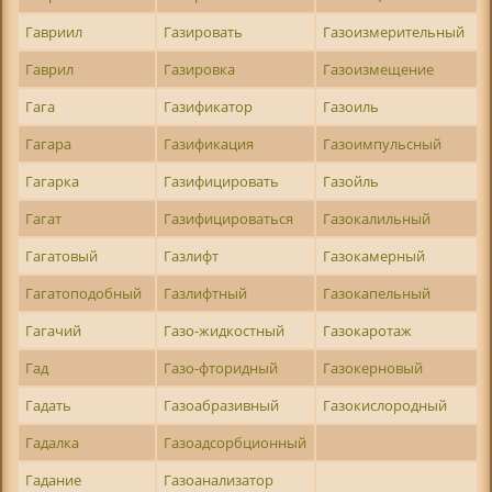
Гавриил
Газировать
Газоизмерительный
Гаврил
Газировка
Газоизмещение
Гага
Газификатор
Газоиль
Гагара
Газификация
Газоимпульсный
Гагарка
Газифицировать
Газойль
Гагат
Газифицироваться
Газокалильный
Гагатовый
Газлифт
Газокамерный
Гагатоподобный
Газлифтный
Газокапельный
Гагачий
Газо-жидкостный
Газокаротаж
Гад
Газо-фторидный
Газокерновый
Гадать
Газоабразивный
Газокислородный
Гадалка
Газоадсорбционный
Гадание
Газоанализатор