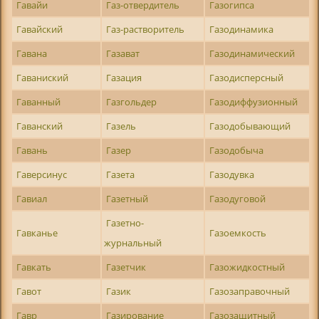
Гавайи
Газ-отвердитель
Газогипса
Гавайский
Газ-растворитель
Газодинамика
Гавана
Газават
Газодинамический
Гаваниский
Газация
Газодисперсный
Гаванный
Газгольдер
Газодиффузионный
Гаванский
Газель
Газодобывающий
Гавань
Газер
Газодобыча
Гаверсинус
Газета
Газодувка
Гавиал
Газетный
Газодуговой
Газетно-
Гавканье
Газоемкость
журнальный
Гавкать
Газетчик
Газожидкостный
Гавот
Газик
Газозаправочный
Гавр
Газирование
Газозащитный