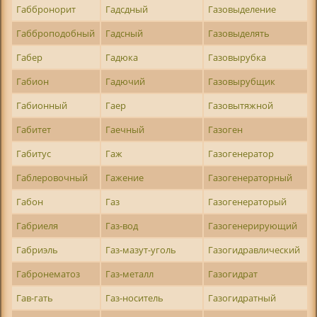
Габбронорит
Гадсдный
Газовыделение
Габброподобный
Гадсный
Газовыделять
Габер
Гадюка
Газовырубка
Габион
Гадючий
Газовырубщик
Габионный
Гаер
Газовытяжной
Габитет
Гаечный
Газоген
Габитус
Гаж
Газогенератор
Габлеровочный
Гажение
Газогенераторный
Габон
Газ
Газогенераторый
Габриеля
Газ-вод
Газогенерирующий
Габриэль
Газ-мазут-уголь
Газогидравлический
Габронематоз
Газ-металл
Газогидрат
Гав-гать
Газ-носитель
Газогидратный