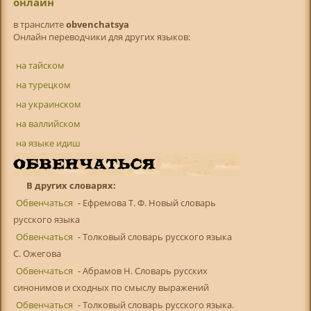
онлайн
в транслитe
obvenchatsya
Онлайн переводчики для других языков:
на тайском
на турецком
на украинском
на валлийском
на языке идиш
В других словарях:
Обвенчаться
- Ефремова Т. Ф. Новый словарь
русского языка
Обвенчаться
- Толковый словарь русского языка
С. Ожегова
Обвенчаться
- Абрамов Н. Словарь русских
синонимов и сходных по смыслу выражений
Обвенчаться
- Толковый словарь русского языка.