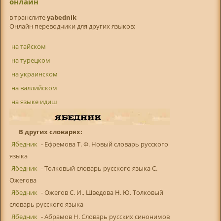
онлайн
в транслитe
yabednik
Онлайн переводчики для других языков:
на тайском
на турецком
на украинском
на валлийском
на языке идиш
В других словарях:
Ябедник
- Ефремова Т. Ф. Новый словарь русского
языка
Ябедник
- Толковый словарь русского языка С.
Ожегова
Ябедник
- Ожегов С. И., Шведова Н. Ю. Толковый
словарь русского языка
Ябедник
- Абрамов Н. Словарь русских синонимов