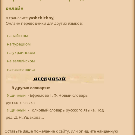
онлайн
в транслитe
yashchichnyj
Онлайн переводчики для других языков:
на тайском
на турецком
на украинском
на валлийском
на языке идиш
В других словарях:
Ящичный
- Ефремова Т. Ф. Новый словарь
русского языка
Ящичный
- Толковый словарь русского языка. Под
ред. Д. Н. Ушакова ...
Оставьте Ваше пожелание к сайту, или опишите найденную