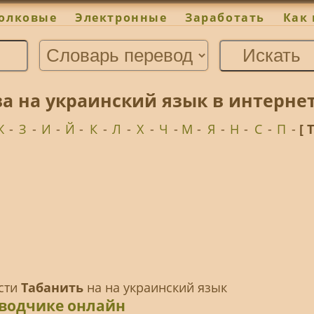
олковые
Электронные
Заработать
Как 
ва на украинский язык в интерн
Ж
-
З
-
И
-
Й
-
К
-
Л
-
Х
-
Ч
-
М
-
Я
-
Н
-
С
-
П
-
[ 
ести
Табанить
на на украинский язык
еводчике онлайн