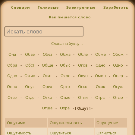
Словари
Толковые
Электронные
Заработать
Как пишется слово
Слова на букву ...
Она
-
Обве
-
Обез
-
Обжа
-
Обле
-
Обме
-
Обож
-
Обра
-
Обст
-
Обще
-
Обыс
-
Огов
-
Одно
-
Одно
-
Одно
-
Ожив
-
Окат
-
Окос
-
Окун
-
Омон
-
Опер
-
Оппо
-
Опус
-
Орех
-
Орто
-
Оско
-
Осок
-
Осуж
-
Отве
-
Отде
-
Отко
-
Отме
-
Отпи
-
Отры
-
Отсю
-
Отше
-
Охра
-
[ Ощут ]
-
Ощутимо
Ощутительность
Ощущение
Ощутимость
Ощутиться
Оягниться