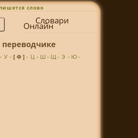
пишется слово
Словари
Онлайн
т переводчике
-
У
-
[ Ф ]
-
Ц
-
Ш
-
Щ
-
Э
-
Ю
-