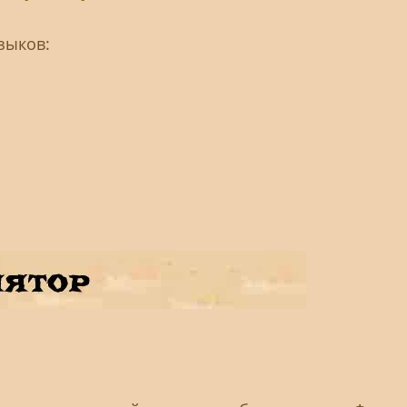
зыков: