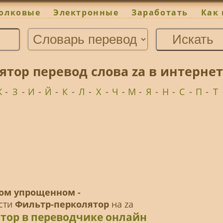
олковые
Электронные
Заработать
Как 
ятор перевод слова za в интерне
Ж
-
З
-
И
-
Й
-
К
-
Л
-
Х
-
Ч
-
М
-
Я
-
Н
-
С
-
П
-
Т
ом упрощенном -
ести
Фильтр-перколятор
на za
тор в переводчике онлайн