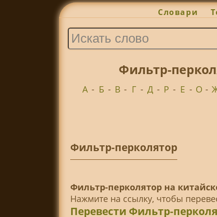
Словари
Т
Фильтр-перкол
А
-
Б
-
В
-
Г
-
Д
-
Р
-
Е
-
О
-
Фильтр-перколятор
Фильтр-перколятор на китайск
Нажмите на ссылку, чтобы перев
Перевести Фильтр-перколя