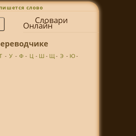
пишется слово
Словари
Онлайн
переводчике
Т
-
У
-
Ф
-
Ц
-
Ш
-
Щ
-
Э
-
Ю
-