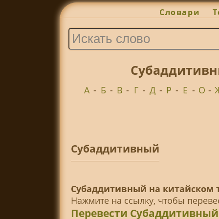
Словари
Т
Субаддитивны
А
-
Б
-
В
-
Г
-
Д
-
Р
-
Е
-
О
-
Субаддитивный
Субаддитивный на китайском 
Нажмите на ссылку, чтобы перев
Перевести Субаддитивный