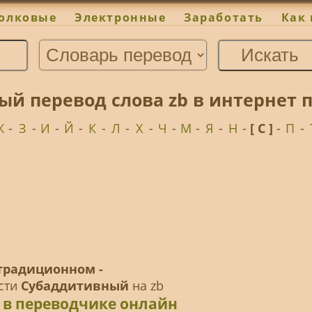
олковые
Электронные
Заработать
Как 
й перевод слова zb в интернет 
Ж
-
З
-
И
-
Й
-
К
-
Л
-
Х
-
Ч
-
М
-
Я
-
Н
-
[ С ]
-
П
-
традиционном -
ести
Субаддитивный
на zb
 в переводчике онлайн