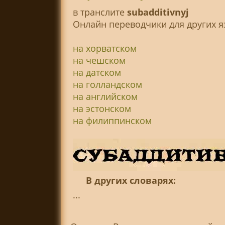
в транслитe
subadditivnyj
Онлайн переводчики для других я
на хорватском
на чешском
на датском
на голландском
на английском
на эстонском
на филиппинском
В других словарях:
...