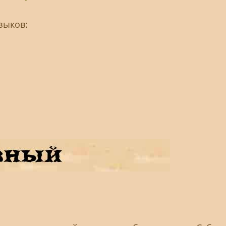
зыков: