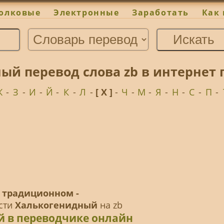
олковые
Электронные
Заработать
Как 
ый перевод слова zb в интернет
Ж
-
З
-
И
-
Й
-
К
-
Л
-
[ Х ]
-
Ч
-
М
-
Я
-
Н
-
С
-
П
-
 традиционном -
ести
Халькогенидный
на zb
й в переводчике онлайн