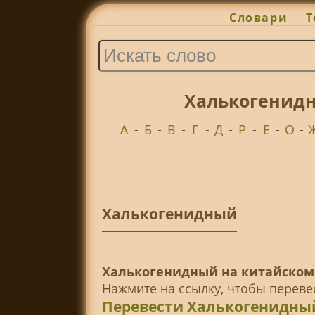
Словари
Т
Халькогенидн
А
-
Б
-
В
-
Г
-
Д
-
Р
-
Е
-
О
-
Халькогенидный
Халькогенидный на китайском
Нажмите на ссылку, чтобы перев
Перевести Халькогенидны