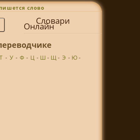
пишется слово
Словари
Онлайн
 переводчике
Т
-
У
-
Ф
-
Ц
-
Ш
-
Щ
-
Э
-
Ю
-