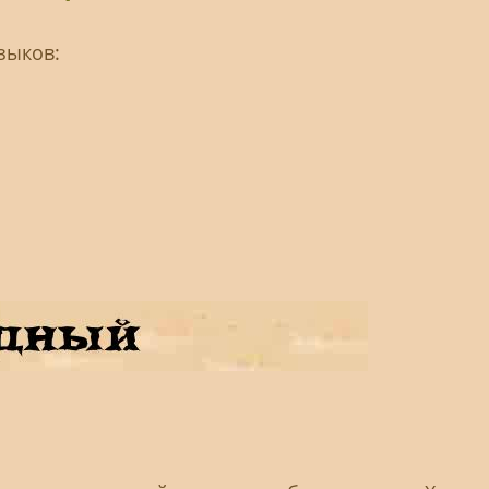
зыков: