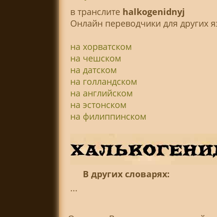
в транслитe
halkogenidnyj
Онлайн переводчики для других я
на хорватском
на чешском
на датском
на голландском
на английском
на эстонском
на филиппинском
В других словарях:
...