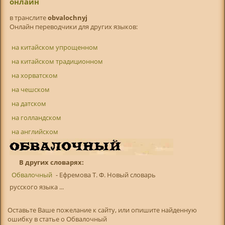
онлайн
в транслитe
obvalochnyj
Онлайн переводчики для других языков:
на китайском упрощенном
на китайском традиционном
на хорватском
на чешском
на датском
на голландском
на английском
В других словарях:
Обвалочный
- Ефремова Т. Ф. Новый словарь
русского языка ...
Оставьте Ваше пожелание к сайту, или опишите найденную
ошибку в статье о Обвалочный