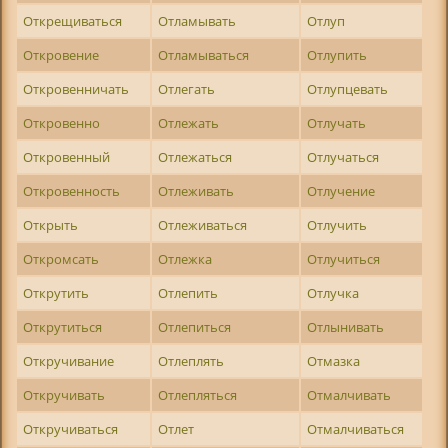
Открещиваться
Отламывать
Отлуп
Откровение
Отламываться
Отлупить
Откровенничать
Отлегать
Отлупцевать
Откровенно
Отлежать
Отлучать
Откровенный
Отлежаться
Отлучаться
Откровенность
Отлеживать
Отлучение
Открыть
Отлеживаться
Отлучить
Откромсать
Отлежка
Отлучиться
Открутить
Отлепить
Отлучка
Открутиться
Отлепиться
Отлынивать
Откручивание
Отлеплять
Отмазка
Откручивать
Отлепляться
Отмалчивать
Откручиваться
Отлет
Отмалчиваться