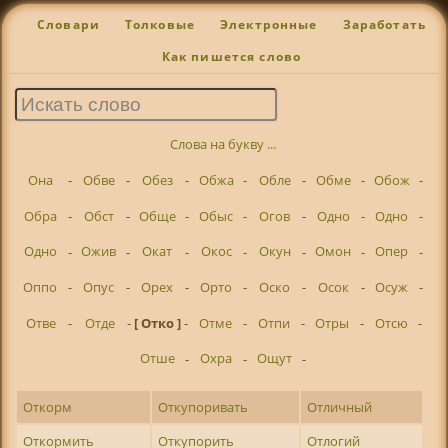
Словари
Толковые
Электронные
Заработать
Как пишется слово
Слова на букву ...
Она
-
Обве
-
Обез
-
Обжа
-
Обле
-
Обме
-
Обож
-
Обра
-
Обст
-
Обще
-
Обыс
-
Огов
-
Одно
-
Одно
-
Одно
-
Ожив
-
Окат
-
Окос
-
Окун
-
Омон
-
Опер
-
Оппо
-
Опус
-
Орех
-
Орто
-
Оско
-
Осок
-
Осуж
-
Отве
-
Отде
-
[ Отко ]
-
Отме
-
Отпи
-
Отры
-
Отсю
-
Отше
-
Охра
-
Ощут
-
Откорм
Откупоривать
Отличный
Откормить
Откупорить
Отлогий