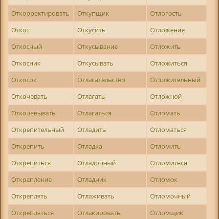
Откорректировать
Откупщик
Отлогость
Откос
Откусить
Отложение
Откосный
Откусывание
Отложить
Откосник
Откусывать
Отложиться
Откосок
Отлагательство
Отложительный
Откочевать
Отлагать
Отложной
Откочевывать
Отлагаться
Отломать
Открепительный
Отладить
Отломаться
Открепить
Отладка
Отломить
Открепиться
Отладочный
Отломиться
Открепление
Отладчик
Отломок
Откреплять
Отлаживать
Отломочный
Открепляться
Отлакировать
Отломщик