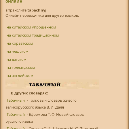
онлайн
в транслитe
tabachnyj
Онлайн переводчики для других языков:
на китайском упрощенном
на китайском традиционном
на хорватском
на чешском
на датском
на голландском
на английском
В других словарях:
Табачный
- Толковый словарь живого
великорусского языка В. И. Даля
Табачный
- Ефремова Т. Ф. Новый словарь
русского языка
Табачный
- Ожегов С. И., Шведова Н. Ю. Толковый