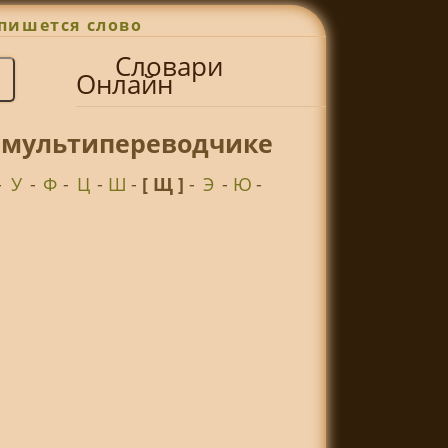
пишется слово
Словари
Онлайн
т мультипереводчике
-
У
-
Ф
-
Ц
-
Ш
-
[ Щ ]
-
Э
-
Ю
-