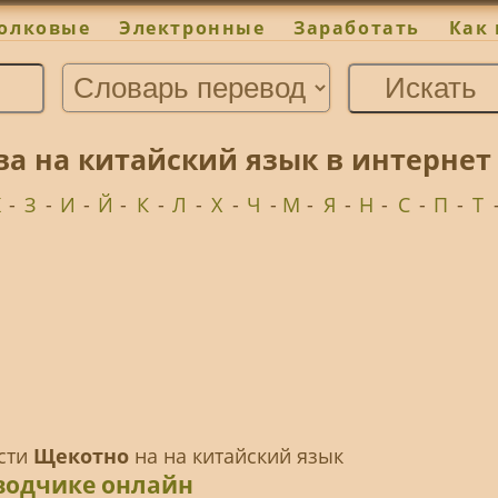
олковые
Электронные
Заработать
Как 
ва на китайский язык в интерне
Ж
-
З
-
И
-
Й
-
К
-
Л
-
Х
-
Ч
-
М
-
Я
-
Н
-
С
-
П
-
Т
ести
Щекотно
на на китайский язык
водчике онлайн