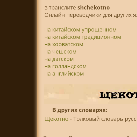
в транслитe
shchekotno
Онлайн переводчики для других я
на китайском упрощенном
на китайском традиционном
на хорватском
на чешском
на датском
на голландском
на английском
В других словарях:
Щекотно
- Толковый словарь русск