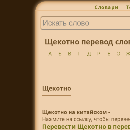
Словари
Т
Щекотно перевод сло
А
-
Б
-
В
-
Г
-
Д
-
Р
-
Е
-
О
-
Щекотно
Щекотно на китайском -
Нажмите на ссылку, чтобы перев
Перевести Щекотно в пере