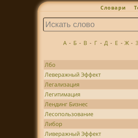
Словари
Т
А
-
Б
-
В
-
Г
-
Д
-
Е
-
Ж
-
Лбо
Леверажный Эффект
Легализация
Легитимация
Лендинг Бизнес
Лесопользование
Либор
Ливеражный Эффект