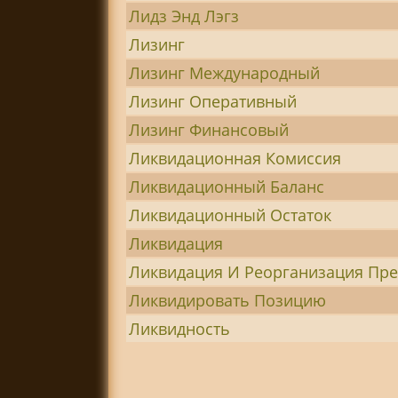
Лидз Энд Лэгз
Лизинг
Лизинг Международный
Лизинг Оперативный
Лизинг Финансовый
Ликвидационная Комиссия
Ликвидационный Баланс
Ликвидационный Остаток
Ликвидация
Ликвидация И Реорганизация Пр
Ликвидировать Позицию
Ликвидность