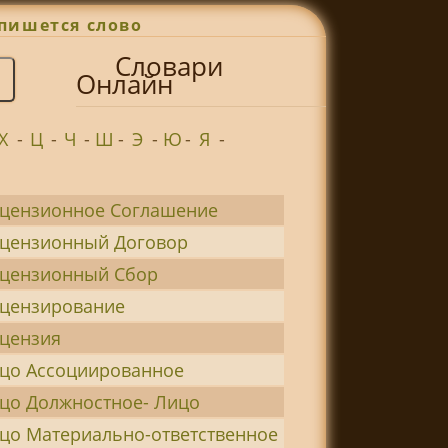
пишется слово
Словари
Онлайн
Х
-
Ц
-
Ч
-
Ш
-
Э
-
Ю
-
Я
-
цензионное Соглашение
цензионный Договор
цензионный Сбор
цензирование
цензия
цо Ассоциированное
цо Должностное- Лицо
цо Материально-ответственное