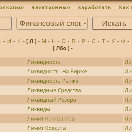
олковые
Электронные
Заработать
Как 
З
-
И
-
К
-
[ Л ]
-
М
-
Н
-
О
-
П
-
Р
-
С
-
Т
-
У
-
Ф
-
[ Лбо ]
-
Ликвидность
Ли
Ликвидность На Бирже
Ли
Ликвидность Рынка
Ли
Ликвидные Средства
Ли
Ликвидный Резерв
Ли
Ликвиды
Ли
Лимит Контрактов
Ли
Лимит Кредита
Ли