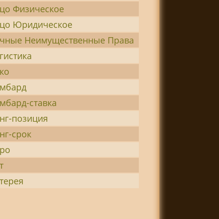
цо Физическое
цо Юридическое
чные Неимущественные Права
гистика
ко
мбард
мбард-ставка
нг-позиция
нг-срок
ро
т
терея