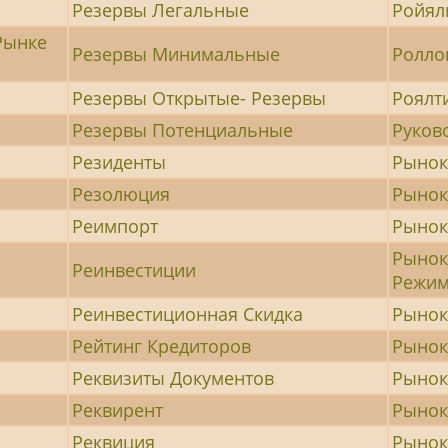
Резервы Легальные
Ройял
Рынке
Резервы Минимальные
Ролло
Резервы Открытые- Резервы
Роялт
Резервы Потенциальные
Руков
Резиденты
Рыно
Резолюция
Рынок
Реимпорт
Рынок
Рынок
Реинвестиции
Режим
Реинвестиционная Скидка
Рынок
Рейтинг Кредиторов
Рынок
Реквизиты Документов
Рынок
Реквирент
Рынок
Реквиция
Рынок