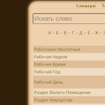
Словари
Т
А
-
Б
-
В
-
Г
-
Д
-
Е
-
Ж
-
Работники Нештатные
Рабочая Неделя
Рабочее Время
Рабочий Год
Рабочий День
Раздел Жилого Помещения
Раздел Имущества