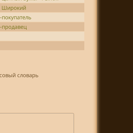
 Широкий
-покупатель
-продавец
нсовый словарь