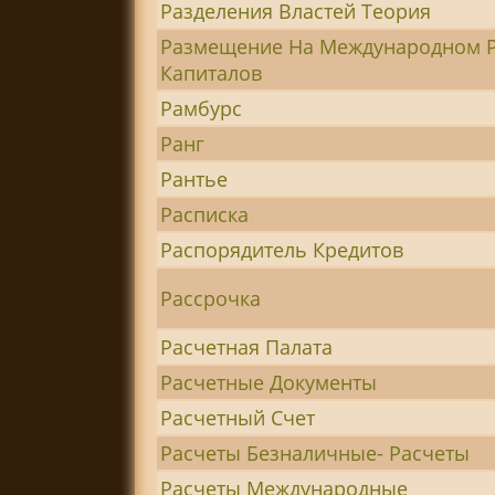
Разделения Властей Теория
Размещение На Международном 
Капиталов
Рамбурс
Ранг
Рантье
Расписка
Распорядитель Кредитов
Рассрочка
Расчетная Палата
Расчетные Документы
Расчетный Счет
Расчеты Безналичные- Расчеты
Расчеты Международные