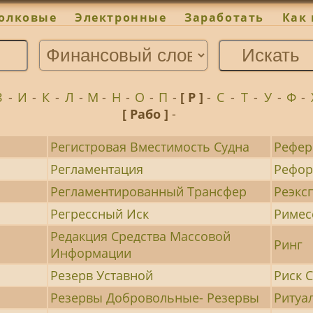
олковые
Электронные
Заработать
Как 
З
-
И
-
К
-
Л
-
М
-
Н
-
О
-
П
-
[ Р ]
-
С
-
Т
-
У
-
Ф
-
[ Рабо ]
-
Регистровая Вместимость Судна
Рефер
Регламентация
Рефо
Регламентированный Трансфер
Реэкс
Регрессный Иск
Римес
Редакция Средства Массовой
Ринг
Информации
Резерв Уставной
Риск 
Резервы Добровольные- Резервы
Ритуа