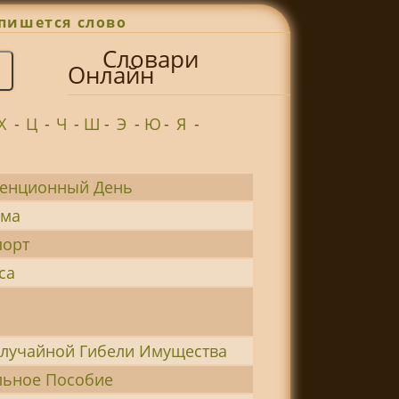
пишется слово
Словари
Онлайн
Х
-
Ц
-
Ч
-
Ш
-
Э
-
Ю
-
Я
-
енционный День
рма
порт
са
Случайной Гибели Имущества
льное Пособие