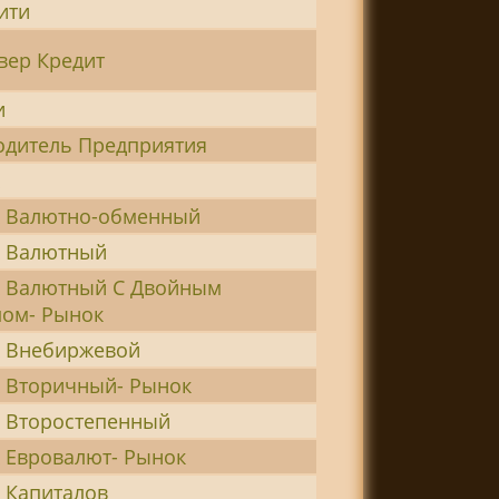
ити
вер Кредит
и
одитель Предприятия
к
 Валютно-обменный
 Валютный
 Валютный С Двойным
ом- Рынок
 Внебиржевой
 Вторичный- Рынок
 Второстепенный
 Евровалют- Рынок
 Капиталов