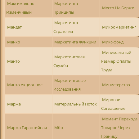
Максимально
Маркетинга
Место На Бирже
Изменчивый
Принципы
Маркетинга
Мандат
Микромаркетинг
Стратегия
Манко
Маркетинга Функции
Микс-фонд
Минимальный
Маркетинговая
Манто
Размер Оплаты
Служба
Труда
Маркетинговые
Манто Акционное
Министерство
Исследования
Мировое
Маржа
Материальный Поток
Соглашение
Момент Перехода
Маржа Гарантийная
Мбо
Товаров Через
Границу