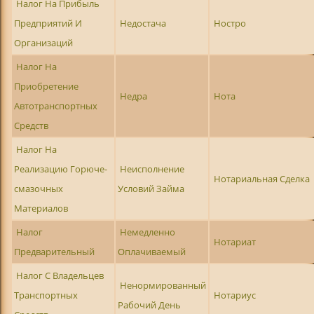
Налог На Прибыль
Предприятий И
Недостача
Ностро
Организаций
Налог На
Приобретение
Недра
Нота
Автотранспортных
Средств
Налог На
Реализацию Горюче-
Неисполнение
Нотариальная Сделка
смазочных
Условий Займа
Материалов
Налог
Немедленно
Нотариат
Предварительный
Оплачиваемый
Налог С Владельцев
Ненормированный
Транспортных
Нотариус
Рабочий День