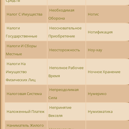
Средств
Необходимая
Налог С Имущества
Нотис
Оборона
Налоги
Неосновательное
Нотификация
Государственные
Приобретение
Налоги И Сборы
Неосторожность
Ноу-хау
Местные
Налоги На
Неполное Рабочее
Имущество
Ночное Хранение
Время
Физических Лиц
Непреодолимая
Налоговая Система
Нумерико
Сила
Непринятие
Наложенный Платеж
Нумизматика
Векселя
Наниматель Жилого