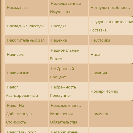
Наследственное
Накладная
Нетрудоспособность
Имущество
Неудовлетворительна
Накладные Расходы
Находка
Поставка
Накопительный Зал
Наценка
Неустойка
Национальный
Наливом
Нисе
Режим
Не Срочный
Наличными
Новация
Процент
Налог
Небрежность
Номер- Номер
Авансированный
Преступная
Налог На
Невозможность
Добавленную
Исполнения
Номинал
Стоимость
Обязательства
Налог На Доход
Негабаритный