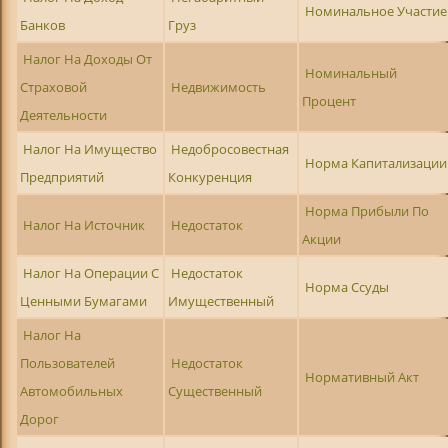
Номинальное Участие
Банков
Груз
Налог На Доходы От
Номинальный
Страховой
Недвижимость
Процент
Деятельности
Налог На Имущество
Недобросовестная
Норма Капитализации
Предприятий
Конкуренция
Норма Прибыли По
Налог На Источник
Недостаток
Акции
Налог На Операции С
Недостаток
Норма Ссуды
Ценными Бумагами
Имущественный
Налог На
Пользователей
Недостаток
Нормативный Акт
Автомобильных
Существенный
Дорог