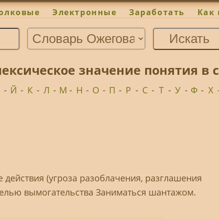
олковые
Электронные
Заработать
Как 
ексическое значение понятия в 
И
-
Й
-
К
-
Л
-
М
-
Н
-
О
-
П
-
Р
-
С
-
Т
-
У
-
Ф
-
Х
 действия (угроза разоблачения, разглашения
елью вымогательства Заниматься шантажом.