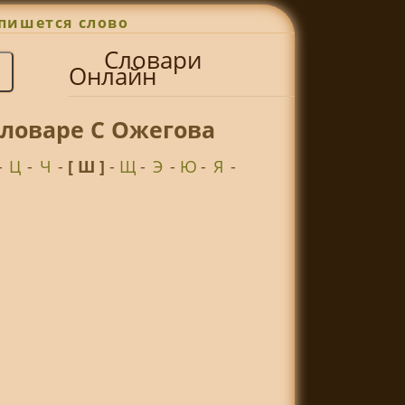
пишется слово
Словари
Онлайн
словаре С Ожегова
-
Ц
-
Ч
-
[ Ш ]
-
Щ
-
Э
-
Ю
-
Я
-