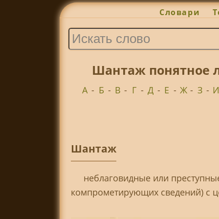
Словари
Т
Шантаж понятное л
А
-
Б
-
В
-
Г
-
Д
-
Е
-
Ж
-
З
-
Шантаж
неблаговидные или преступные
компрометирующих сведений) с ц