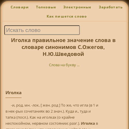
Словари
Толковые
Электронные
Заработать
Как пишется слово
Иголка правильное значение слова в
словаре синонимов С.Ожегов,
Н.Ю.Шведовой
Слова на букву ...
Иголка
-и, род. мн. -лок, [ жен. род ] То же, что игла (в 1 и
в нек-рых сочетаниях во 2 знач.). Куда и., туда и
тапка (посл.). Как на иголках (о крайне
неспокойном, нервном состоянии; разг.).
Иголка
в