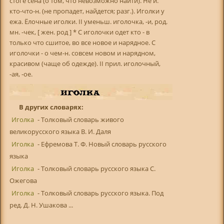
стоге сена (о том, что невозможно найти). Не и.
кто-что-н. (не пропадет, найдется; разг.). Иголки у
ежа. Ёлочные иголки. II уменьш. иголочка, -и, род.
мн. -чек, [ жен. род ] * С иголочки одет кто - в
только что сшитое, во все новое и нарядное. С
иголочки - о чем-н. совсем новом и нарядном,
красивом (чаще об одежде). II прил. иголочный,
-ая, -ое.
В других словарях:
Иголка
- Толковый словарь живого
великорусского языка В. И. Даля
Иголка
- Ефремова Т. Ф. Новый словарь русского
языка
Иголка
- Толковый словарь русского языка С.
Ожегова
Иголка
- Толковый словарь русского языка. Под
ред. Д. Н. Ушакова ...