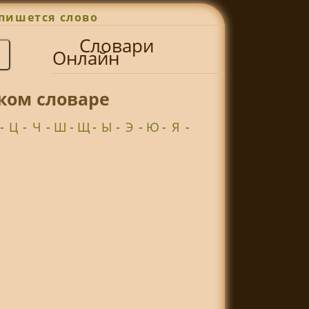
пишется слово
Словари
Онлайн
ком словаре
-
Ц
-
Ч
-
Ш
-
Щ
-
Ы
-
Э
-
Ю
-
Я
-