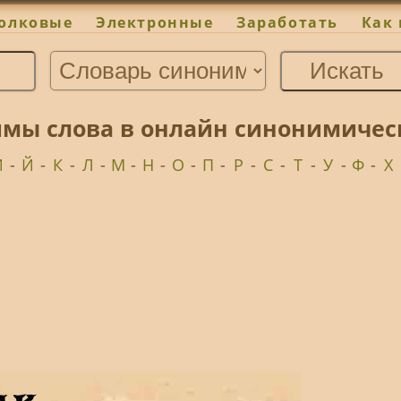
олковые
Электронные
Заработать
Как 
имы слова в онлайн синонимичес
И
-
Й
-
К
-
Л
-
М
-
Н
-
О
-
П
-
Р
-
С
-
Т
-
У
-
Ф
-
Х