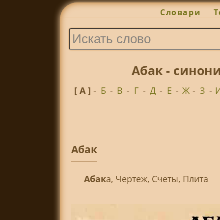
Словари
Т
Абак - синон
[ А ]
-
Б
-
В
-
Г
-
Д
-
Е
-
Ж
-
З
-
Абак
Абак
а, Чертеж, Счеты, Плита