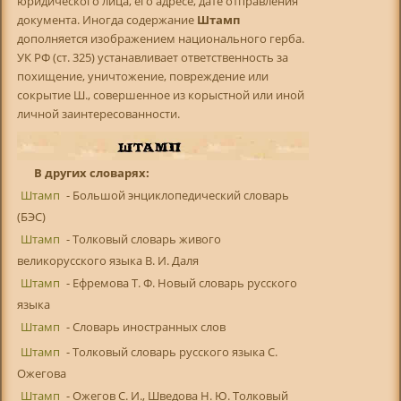
юридического лица, его адресе, дате отправления
документа. Иногда содержание
Штамп
дополняется изображением национального герба.
УК РФ (ст. 325) устанавливает ответственность за
похищение, уничтожение, повреждение или
сокрытие Ш., совершенное из корыстной или иной
личной заинтересованности.
В других словарях:
Штамп
- Большой энциклопедический словарь
(БЭС)
Штамп
- Толковый словарь живого
великорусского языка В. И. Даля
Штамп
- Ефремова Т. Ф. Новый словарь русского
языка
Штамп
- Словарь иностранных слов
Штамп
- Толковый словарь русского языка С.
Ожегова
Штамп
- Ожегов С. И., Шведова Н. Ю. Толковый