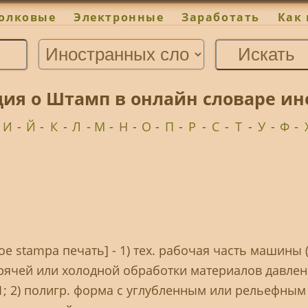
олковые
Электронные
Заработать
Как 
ия о Штамп в онлайн словаре и
-
И
-
Й
-
К
-
Л
-
М
-
Н
-
О
-
П
-
Р
-
С
-
Т
-
У
-
Ф
-
е stampa печать] - 1) тех. рабочая часть машины 
горячей или холодной обработки материалов давлен
1; 2) полигр. форма с углубленным или рельефным