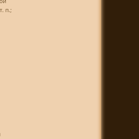
ной
. п.;
п