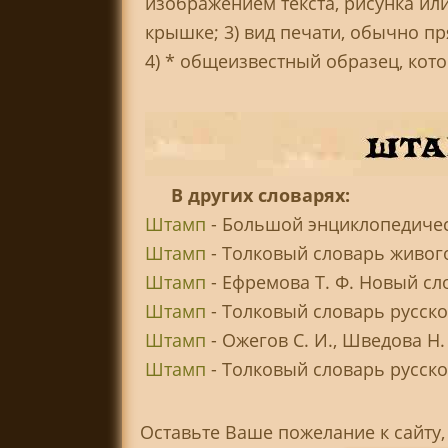
изображением текста, рисунка ил
крышке; 3) вид печати, обычно пр
4) * общеизвестный образец, кот
В других словарях:
Штамп
- Большой энциклопедичес
Штамп
- Толковый словарь живого
Штамп
- Ефремова Т. Ф. Новый сл
Штамп
- Толковый словарь русско
Штамп
- Ожегов С. И., Шведова Н
Штамп
- Толковый словарь русског
Оставьте Ваше пожелание к сайту