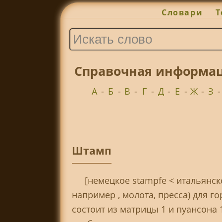
Словари
Т
Справочная информац
А
-
Б
-
В
-
Г
-
Д
-
Е
-
Ж
-
З
Штамп
[немецкое stampfe < итальянско
например , молота, пресса) для 
состоит из матрицы 1 и пуансона 