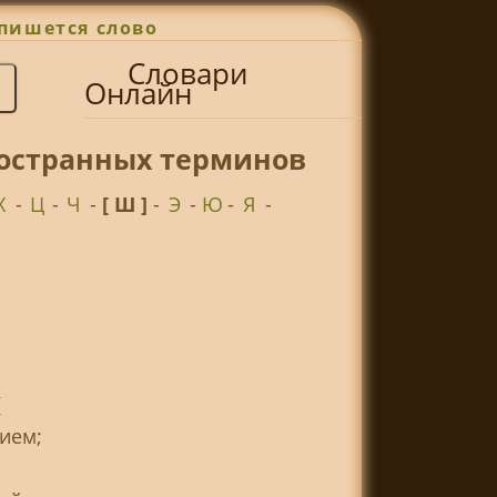
пишется слово
Словари
Онлайн
ностранных терминов
Х
-
Ц
-
Ч
-
[ Ш ]
-
Э
-
Ю
-
Я
-
(
ием;