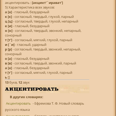
акцентировать :
[акцинт'`ирават']
5) Характеристика всех звуков:
а
[а]
- гласный, безударный
к
[к]
- согласный, твердый, глухой, парный
ц
[ц]
- согласный, твердый, глухой, непарный
е
[и]
- гласный, безударный
н
[н]
- согласный, твердый, звонкий, непарный,
сонорный
т
[т']
- согласный, мягкий, глухой, парный
и
[`и]
- гласный, ударный
р
[р]
- согласный, твердый, звонкий, непарный,
сонорный
о
[а]
- гласный, безударный
в
[в]
- согласный, твердый, звонкий, парный
а
[а]
- гласный, безударный
т
[т']
- согласный, мягкий, глухой, парный
ь
[]
13
букв,
12
звук
В других словарях:
Акцентировать
- Ефремова Т. Ф. Новый словарь
русского языка
Акцентировать
- Словарь иностранных слов