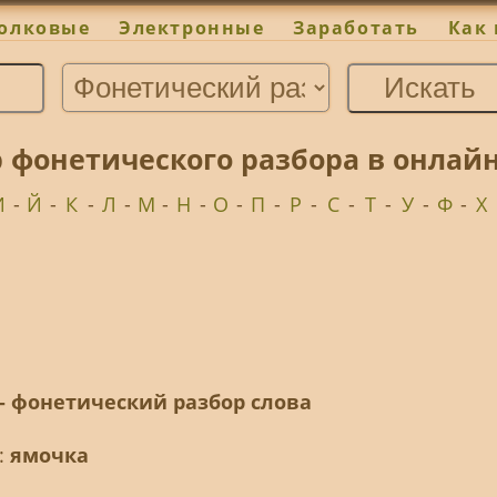
олковые
Электронные
Заработать
Как 
 фонетического разбора в онлай
И
-
Й
-
К
-
Л
-
М
-
Н
-
О
-
П
-
Р
-
С
-
Т
-
У
-
Ф
-
Х
- фонетический разбор слова
:
ямочка