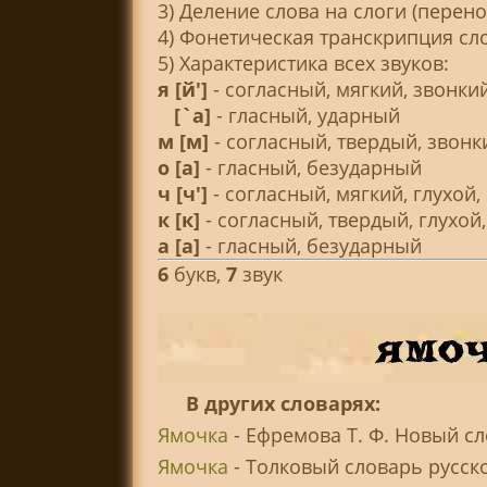
3) Деление слова на слоги (перено
4) Фонетическая транскрипция сл
5) Характеристика всех звуков:
я
[й']
- согласный, мягкий, звонки
[`а]
- гласный, ударный
м
[м]
- согласный, твердый, звон
о
[а]
- гласный, безударный
ч
[ч']
- согласный, мягкий, глухой
к
[к]
- согласный, твердый, глухой
а
[а]
- гласный, безударный
6
букв,
7
звук
В других словарях:
Ямочка
- Ефремова Т. Ф. Новый сл
Ямочка
- Толковый словарь русског