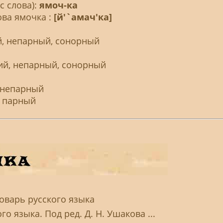
с слова):
ямоч-ка
ова ямочка :
[й'`амач'ка]
й, непарный, сонорный
кий, непарный, сонорный
, непарный
, парный
оварь русского языка
о языка. Под ред. Д. Н. Ушакова ...