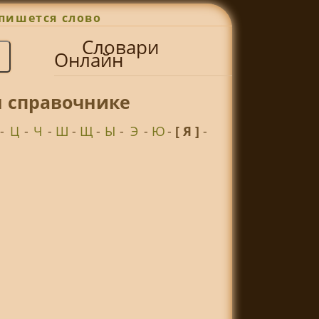
пишется слово
Словари
Онлайн
н справочнике
-
Ц
-
Ч
-
Ш
-
Щ
-
Ы
-
Э
-
Ю
-
[ Я ]
-