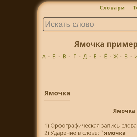
Словари
Т
Ямочка пример
А
-
Б
-
В
-
Г
-
Д
-
Е
-
Ё
-
Ж
-
З
-
Ямочка
Ямочка 
1) Орфографическая запись слова
2) Ударение в слове:
`ямочка