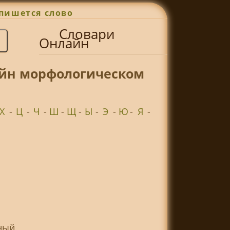
пишется слово
Словари
Онлайн
айн морфологическом
Х
-
Ц
-
Ч
-
Ш
-
Щ
-
Ы
-
Э
-
Ю
-
Я
-
ный