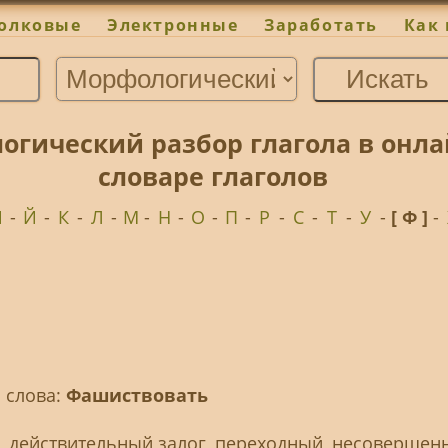
олковые
Электронные
Заработать
Как 
огический разбор глагола в онл
словаре глаголов
И
-
Й
-
К
-
Л
-
М
-
Н
-
О
-
П
-
Р
-
С
-
Т
-
У
-
[ Ф ]
-
 слова:
Фашиствовать
, действительный залог, переходный, несовершен