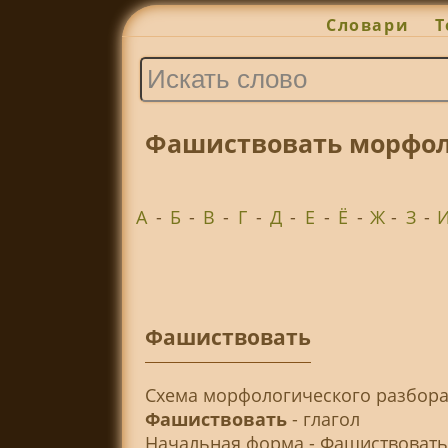
Словари
Т
Фашиствовать морфол
А
-
Б
-
В
-
Г
-
Д
-
Е
-
Ё
-
Ж
-
З
-
Фашиствовать
Cхема морфологического разбора
Фашиствовать
- глагол
Начальная форма - Фашиствовать