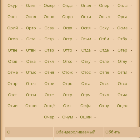
Окур
-
Олиг
-
Омер
-
Онда
-
Опал
-
Опер
-
Опла
-
Опог
-
Опол
-
Оппо
-
Опро
-
Опти
-
Опыл
-
Орга
-
Орий
-
Орто
-
Осва
-
Освя
-
Осия
-
Оску
-
Осме
-
Осов
-
Оста
-
Остр
-
Остр
-
Осьм
-
Отби
-
Отбу
-
Отве
-
Отви
-
Отвр
-
Отго
-
Отда
-
Отде
-
Отер
-
Отзв
-
Отка
-
Откл
-
Отко
-
Отку
-
Отле
-
Отлу
-
Отме
-
Отмс
-
Отня
-
Отож
-
Отос
-
Отпе
-
Отпл
-
Отпр
-
Отпя
-
Отре
-
Отро
-
Отса
-
Отск
-
Отсо
-
Отст
-
Отсы
-
Отте
-
Оттр
-
Отуч
-
Отхл
-
Отча
-
Отчи
-
Отши
-
Отщё
-
Отяг
-
Оффл
-
Охну
-
Оцеж
-
Очер
-
Очум
-
Ошли
-
О
Обандероливаемый
Оббить