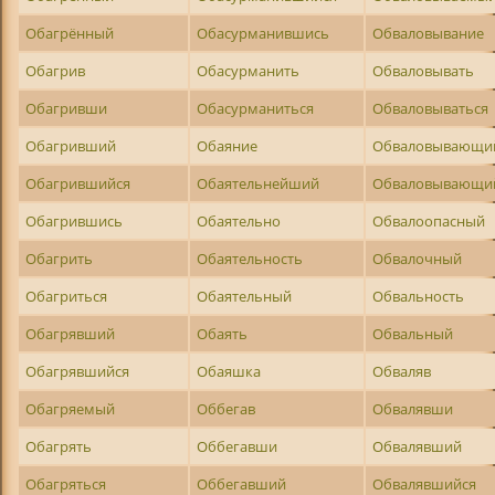
Обагрённый
Обасурманившись
Обваловывание
Обагрив
Обасурманить
Обваловывать
Обагривши
Обасурманиться
Обваловываться
Обагривший
Обаяние
Обваловывающи
Обагрившийся
Обаятельнейший
Обваловывающи
Обагрившись
Обаятельно
Обвалоопасный
Обагрить
Обаятельность
Обвалочный
Обагриться
Обаятельный
Обвальность
Обагрявший
Обаять
Обвальный
Обагрявшийся
Обаяшка
Обваляв
Обагряемый
Оббегав
Обвалявши
Обагрять
Оббегавши
Обвалявший
Обагряться
Оббегавший
Обвалявшийся