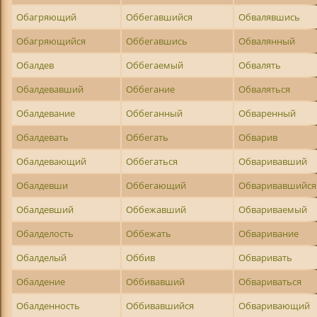
Обагряющий
Оббегавшийся
Обвалявшись
Обагряющийся
Оббегавшись
Обвалянный
Обалдев
Оббегаемый
Обвалять
Обалдевавший
Оббегание
Обваляться
Обалдевание
Оббеганный
Обваренный
Обалдевать
Оббегать
Обварив
Обалдевающий
Оббегаться
Обваривавший
Обалдевши
Оббегающий
Обваривавшийся
Обалдевший
Оббежавший
Обвариваемый
Обалделость
Оббежать
Обваривание
Обалделый
Оббив
Обваривать
Обалдение
Оббивавший
Обвариваться
Обалденность
Оббивавшийся
Обваривающий