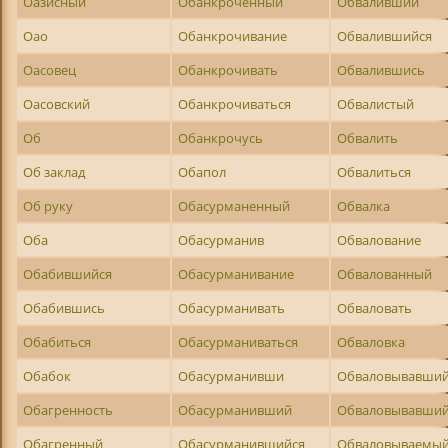
Оазисный
Обанкроченный
Обваливший
Оао
Обанкрочивание
Обвалившийся
Оасовец
Обанкрочивать
Обвалившись
Оасовский
Обанкрочиваться
Обвалистый
Об
Обанкрочусь
Обвалить
Об заклад
Обапол
Обвалиться
Об руку
Обасурманенный
Обвалка
Оба
Обасурманив
Обвалование
Обабившийся
Обасурманивание
Обвалованный
Обабившись
Обасурманивать
Обваловать
Обабиться
Обасурманиваться
Обваловка
Обабок
Обасурманивши
Обваловывавши
Обагренность
Обасурманивший
Обваловывавший
Обагренный
Обасурманившийся
Обваловываемы