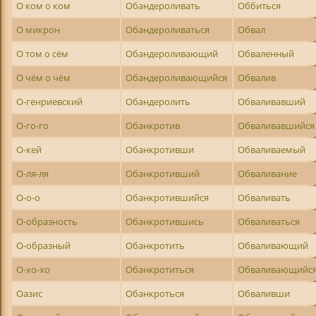
О ком о ком
Обандероливать
Оббиться
О микрон
Обандероливаться
Обвал
О том о сём
Обандероливающий
Обваленный
О чём о чём
Обандероливающийся
Обвалив
О-генриевский
Обандеролить
Обваливавший
О-го-го
Обанкротив
Обваливавшийся
О-кей
Обанкротивши
Обваливаемый
О-ля-ля
Обанкротивший
Обваливание
О-о-о
Обанкротившийся
Обваливать
О-образность
Обанкротившись
Обваливаться
О-образный
Обанкротить
Обваливающий
О-хо-хо
Обанкротиться
Обваливающийс
Оазис
Обанкроться
Обваливши