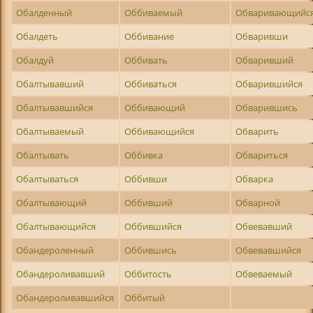
Обалденный
Оббиваемый
Обваривающийс
Обалдеть
Оббивание
Обваривши
Обалдуй
Оббивать
Обваривший
Обалтывавший
Оббиваться
Обварившийся
Обалтывавшийся
Оббивающий
Обварившись
Обалтываемый
Оббивающийся
Обварить
Обалтывать
Оббивка
Обвариться
Обалтываться
Оббивши
Обварка
Обалтывающий
Оббивший
Обварной
Обалтывающийся
Оббившийся
Обвевавший
Обандероленный
Оббившись
Обвевавшийся
Обандероливавший
Оббитость
Обвеваемый
Обандероливавшийся
Оббитый