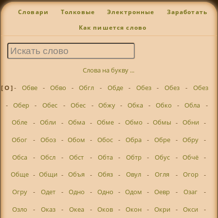
Словари
Толковые
Электронные
Заработать
Как пишется слово
Слова на букву ...
[ О ]
-
Обве
-
Обво
-
Обгл
-
Обде
-
Обез
-
Обез
-
Обез
-
Обер
-
Обес
-
Обес
-
Обжу
-
Обка
-
Обко
-
Обла
-
Обле
-
Обли
-
Обма
-
Обме
-
Обмо
-
Обмы
-
Обни
-
Обог
-
Обоз
-
Обом
-
Обос
-
Обра
-
Обре
-
Обру
-
Обса
-
Обсл
-
Обст
-
Обта
-
Обтр
-
Обус
-
Обчё
-
Обще
-
Общи
-
Объя
-
Обяз
-
Овул
-
Огля
-
Огор
-
Огру
-
Одет
-
Одно
-
Одно
-
Одом
-
Оевр
-
Озаг
-
Озло
-
Оказ
-
Океа
-
Оков
-
Окон
-
Окри
-
Окси
-