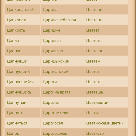
Цапкованный
Царица
Цветение
Цапковать
Царица небесная
Цветень
Цапкость
Царицин
Цветет
Цапля
Царицын
Цветете
Цапнув
Царицыно
Цветешь
Цапнувши
Царицынский
Цветём
Цапнувший
Царичанский
Цветёт
Цапнувшийся
Царски
Цветёте
Цапнувшись
Царские врата
Цветёшь
Цапнутый
Царский
Цветивший
Цапнуть
Царское село
Цветик
Цапнуться
Царскосел
Цветик-семицветик
Цапок
Царскоселец
Цветисто