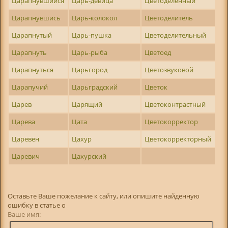
Царапнувшийся
Царь-девица
Цветоделенный
Царапнувшись
Царь-колокол
Цветоделитель
Царапнутый
Царь-пушка
Цветоделительный
Царапнуть
Царь-рыба
Цветоед
Царапнуться
Царьгород
Цветозвуковой
Царапучий
Царьградский
Цветок
Царев
Царящий
Цветоконтрастный
Царева
Цата
Цветокорректор
Царевен
Цахур
Цветокорректорный
Царевич
Цахурский
Оставьте Ваше пожелание к сайту, или опишите найденную
ошибку в статье о
Ваше имя: