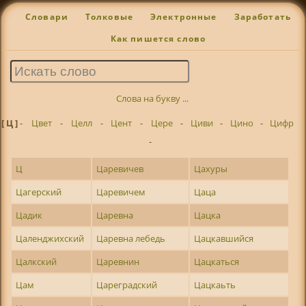
Словари
Толковые
Электронные
Заработать
Как пишется слово
Слова на букву ...
[ Ц ]
-
Цвет
-
Целл
-
Цент
-
Цере
-
Циви
-
Цино
-
Цифр
-
Ц
Царевичев
Цахуры
Цагерский
Царевичем
Цаца
Цадик
Царевна
Цацка
Цаленджихский
Царевна лебедь
Цацкавшийся
Цалкский
Царевнин
Цацкаться
Цам
Цареградский
Цацкаьть