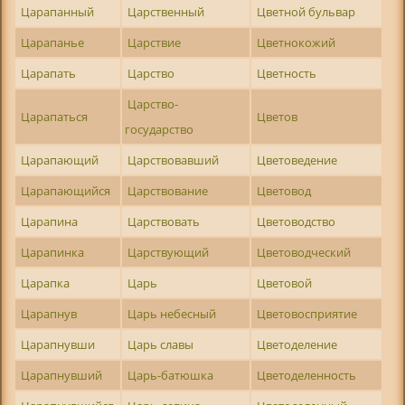
Царапанный
Царственный
Цветной бульвар
Царапанье
Царствие
Цветнокожий
Царапать
Царство
Цветность
Царство-
Царапаться
Цветов
государство
Царапающий
Царствовавший
Цветоведение
Царапающийся
Царствование
Цветовод
Царапина
Царствовать
Цветоводство
Царапинка
Царствующий
Цветоводческий
Царапка
Царь
Цветовой
Царапнув
Царь небесный
Цветовосприятие
Царапнувши
Царь славы
Цветоделение
Царапнувший
Царь-батюшка
Цветоделенность