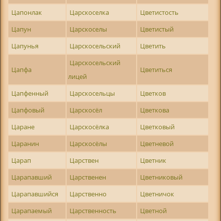
Цапонлак
Царскоселка
Цветистость
Цапун
Царскоселы
Цветистый
Цапунья
Царскосельский
Цветить
Царскосельский
Цапфа
Цветиться
лицей
Цапфенный
Царскосельцы
Цветков
Цапфовый
Царскосёл
Цветкова
Царане
Царскосёлка
Цветковый
Царанин
Царскосёлы
Цветневой
Царап
Царствен
Цветник
Царапавший
Царственен
Цветниковый
Царапавшийся
Царственно
Цветничок
Царапаемый
Царственность
Цветной