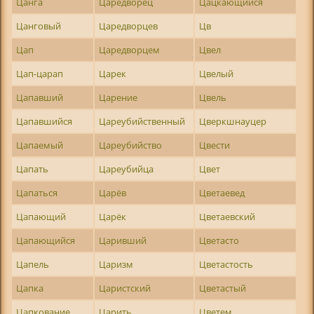
Цанга
Царедворец
Цацкающийся
Цанговый
Царедворцев
Цв
Цап
Царедворцем
Цвел
Цап-царап
Царек
Цвелый
Цапавший
Царение
Цвель
Цапавшийся
Цареубийственный
Цверкшнауцер
Цапаемый
Цареубийство
Цвести
Цапать
Цареубийца
Цвет
Цапаться
Царёв
Цветаевед
Цапающий
Царёк
Цветаевский
Цапающийся
Царивший
Цветасто
Цапель
Царизм
Цветастость
Цапка
Царистский
Цветастый
Цапкование
Царить
Цветем