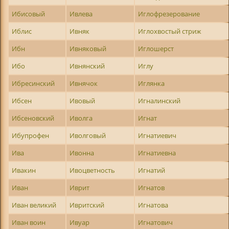
Ибисовый
Ивлева
Иглофрезерование
Иблис
Ивняк
Иглохвостый стриж
Ибн
Ивняковый
Иглошерст
Ибо
Ивнянский
Иглу
Ибресинский
Ивнячок
Иглянка
Ибсен
Ивовый
Игналинский
Ибсеновский
Иволга
Игнат
Ибупрофен
Иволговый
Игнатиевич
Ива
Ивонна
Игнатиевна
Ивакин
Ивоцветность
Игнатий
Иван
Иврит
Игнатов
Иван великий
Ивритский
Игнатова
Иван воин
Ивуар
Игнатович