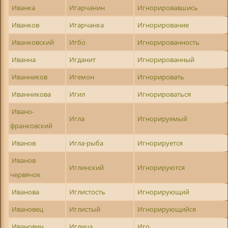
Иванка
Игарчанин
Игнорировавшись
Иванков
Игарчанка
Игнорирование
Иванковский
Игбо
Игнорированность
Иванна
Игданит
Игнорированный
Иванников
Игемон
Игнорировать
Иванникова
Игил
Игнорироваться
Ивано-
Игла
Игнорируемый
франковский
Иванов
Игла-рыба
Игнорируется
Иванов
Иглинский
Игнорируются
червячок
Иванова
Иглистость
Игнорирующий
Ивановец
Иглистый
Игнорирующийся
Иванович
Иглица
Иго