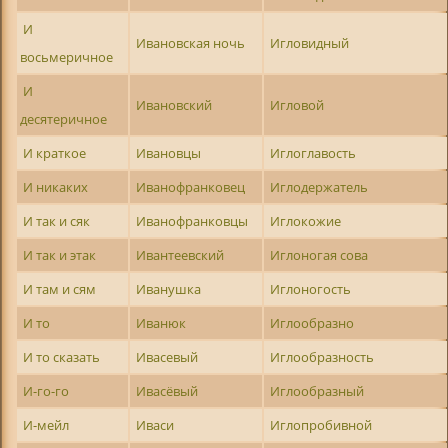
И
Ивановская ночь
Игловидный
восьмеричное
И
Ивановский
Игловой
десятеричное
И краткое
Ивановцы
Иглоглавость
И никаких
Иванофранковец
Иглодержатель
И так и сяк
Иванофранковцы
Иглокожие
И так и этак
Ивантеевский
Иглоногая сова
И там и сям
Иванушка
Иглоногость
И то
Иванюк
Иглообразно
И то сказать
Ивасевый
Иглообразность
И-го-го
Ивасёвый
Иглообразный
И-мейл
Иваси
Иглопробивной