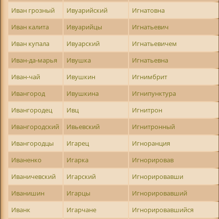
Иван грозный
Ивуарийский
Игнатовна
Иван калита
Ивуарийцы
Игнатьевич
Иван купала
Ивуарский
Игнатьевичем
Иван-да-марья
Ивушка
Игнатьевна
Иван-чай
Ивушкин
Игнимбрит
Ивангород
Ивушкина
Игнипунктура
Ивангородец
Ивц
Игнитрон
Ивангородский
Ивьевский
Игнитронный
Ивангородцы
Игарец
Игноранция
Иваненко
Игарка
Игнорировав
Иваничевский
Игарский
Игнорировавши
Иванишин
Игарцы
Игнорировавший
Иванк
Игарчане
Игнорировавшийся