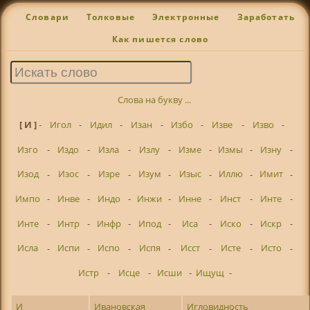
Словари
Толковые
Электронные
Заработать
Как пишется слово
Слова на букву ...
[ И ]
-
Игол
-
Идил
-
Изан
-
Избо
-
Изве
-
Изво
-
Изго
-
Издо
-
Изла
-
Излу
-
Изме
-
Измы
-
Изну
-
Изод
-
Изос
-
Изре
-
Изум
-
Изыс
-
Иллю
-
Имит
-
Импо
-
Инве
-
Индо
-
Инжи
-
Инне
-
Инст
-
Инте
-
Инте
-
Интр
-
Инфр
-
Ипод
-
Иса
-
Иско
-
Искр
-
Исла
-
Испи
-
Испо
-
Испя
-
Исст
-
Исте
-
Исто
-
Истр
-
Исце
-
Исши
-
Ищущ
-
И
Ивановская
Игловидность