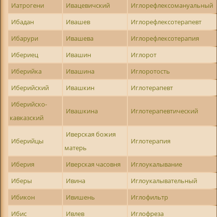
Иатрогени
Ивацевичский
Иглорефлексомануальный
Ибадан
Ивашев
Иглорефлексотерапевт
Ибарури
Ивашева
Иглорефлексотерапия
Ибериец
Ивашин
Иглорот
Иберийка
Ивашина
Иглоротость
Иберийский
Ивашкин
Иглотерапевт
Иберийско-
Ивашкина
Иглотерапевтический
кавказский
Иверская божия
Иберийцы
Иглотерапия
матерь
Иберия
Иверская часовня
Иглоукалывание
Иберы
Ивина
Иглоукалывательный
Ибикон
Ивишень
Иглофильтр
Ибис
Ивлев
Иглофреза