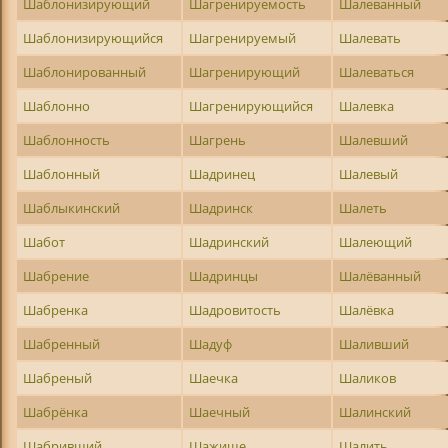
Шаблонизирующий
Шагренируемость
Шалеванный
Шаблонизирующийся
Шагренируемый
Шалевать
Шаблонированный
Шагренирующий
Шалеваться
Шаблонно
Шагренирующийся
Шалевка
Шаблонность
Шагрень
Шалевший
Шаблонный
Шадринец
Шалевый
Шаблыкинский
Шадринск
Шалеть
Шабот
Шадринский
Шалеющий
Шабрение
Шадринцы
Шалёванный
Шабренка
Шадровитость
Шалёвка
Шабренный
Шадуф
Шаливший
Шабреный
Шаечка
Шаликов
Шабрёнка
Шаечный
Шалинский
Шабривший
Шажище
Шалить