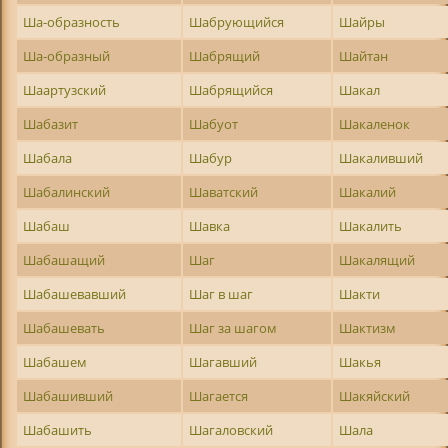
Ша-образность
Шабрующийся
Шайры
Ша-образный
Шабрящий
Шайтан
Шаартузский
Шабрящийся
Шакал
Шабазит
Шабуот
Шакаленок
Шабала
Шабур
Шакаливший
Шабалинский
Шаватский
Шакалий
Шабаш
Шавка
Шакалить
Шабашащий
Шаг
Шакалящий
Шабашевавший
Шаг в шаг
Шакти
Шабашевать
Шаг за шагом
Шактизм
Шабашем
Шагавший
Шакья
Шабашивший
Шагается
Шакяйский
Шабашить
Шагаловский
Шала