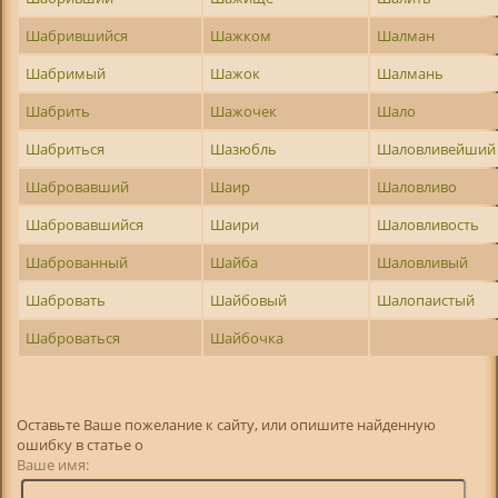
Шабрившийся
Шажком
Шалман
Шабримый
Шажок
Шалмань
Шабрить
Шажочек
Шало
Шабриться
Шазюбль
Шаловливейший
Шабровавший
Шаир
Шаловливо
Шабровавшийся
Шаири
Шаловливость
Шаброванный
Шайба
Шаловливый
Шабровать
Шайбовый
Шалопаистый
Шаброваться
Шайбочка
Оставьте Ваше пожелание к сайту, или опишите найденную
ошибку в статье о
Ваше имя: