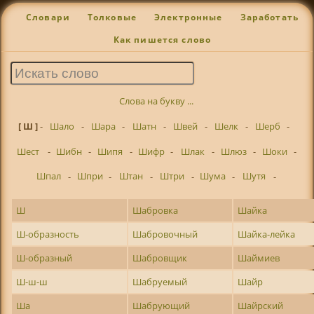
Словари
Толковые
Электронные
Заработать
Как пишется слово
Слова на букву ...
[ Ш ]
-
Шало
-
Шара
-
Шатн
-
Швей
-
Шелк
-
Шерб
-
Шест
-
Шибн
-
Шипя
-
Шифр
-
Шлак
-
Шлюз
-
Шоки
-
Шпал
-
Шпри
-
Штан
-
Штри
-
Шума
-
Шутя
-
Ш
Шабровка
Шайка
Ш-образность
Шабровочный
Шайка-лейка
Ш-образный
Шабровщик
Шаймиев
Ш-ш-ш
Шабруемый
Шайр
Ша
Шабрующий
Шайрский