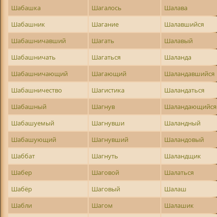
Шабашка
Шагалось
Шалава
Шабашник
Шагание
Шалавшийся
Шабашничавший
Шагать
Шалавый
Шабашничать
Шагаться
Шаланда
Шабашничающий
Шагающий
Шаландавшийся
Шабашничество
Шагистика
Шаландаться
Шабашный
Шагнув
Шаландающийся
Шабашуемый
Шагнувши
Шаландный
Шабашующий
Шагнувший
Шаландовый
Шаббат
Шагнуть
Шаландщик
Шабер
Шаговой
Шалаться
Шабёр
Шаговый
Шалаш
Шабли
Шагом
Шалашик