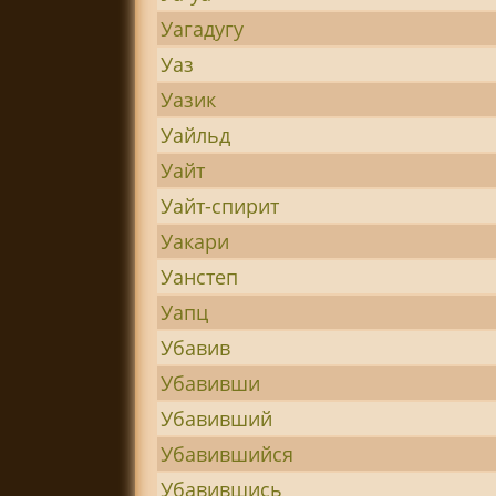
Уагадугу
Уаз
Уазик
Уайльд
Уайт
Уайт-спирит
Уакари
Уанстеп
Уапц
Убавив
Убавивши
Убавивший
Убавившийся
Убавившись