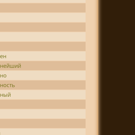
н
нен
ннейший
нно
ность
нный
ы