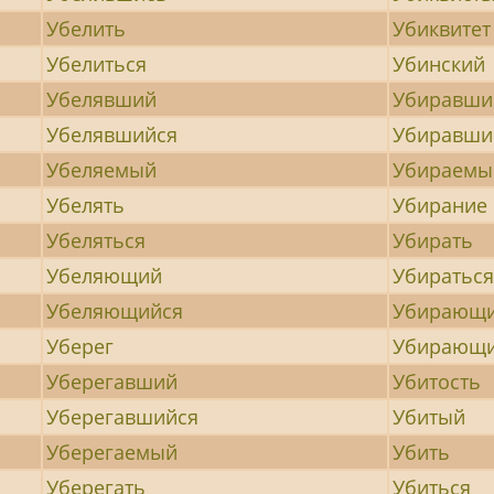
Убелить
Убиквитет
Убелиться
Убинский
Убелявший
Убиравши
Убелявшийся
Убиравши
Убеляемый
Убираемы
Убелять
Убирание
Убеляться
Убирать
Убеляющий
Убиратьс
Убеляющийся
Убирающ
Уберег
Убирающи
Уберегавший
Убитость
Уберегавшийся
Убитый
Уберегаемый
Убить
Уберегать
Убиться