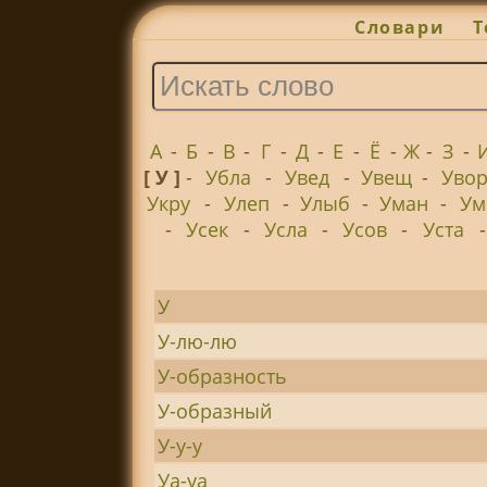
Словари
Т
А
-
Б
-
В
-
Г
-
Д
-
Е
-
Ё
-
Ж
-
З
-
[ У ]
-
Убла
-
Увед
-
Увещ
-
Уво
Укру
-
Улеп
-
Улыб
-
Уман
-
Ум
-
Усек
-
Усла
-
Усов
-
Уста
У
У-лю-лю
У-образность
У-образный
У-у-у
Уа-уа