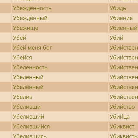
Убеждённость
Убидь
Убеждённый
Убиение
Убежище
Убиенный
Убей
Убий
Убей меня бог
Убийстве
Убейся
Убийстве
Убеленность
Убийстве
Убеленный
Убийстве
Убелённый
Убийствен
Убелив
Убийстве
Убеливши
Убийство
Убеливший
Убийца
Убелившийся
Убиквист
Убелившись
Убиквист