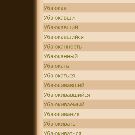
Убаюкав
Убаюкавши
Убаюкавший
Убаюкавшийся
Убаюканность
Убаюканный
Убаюкать
Убаюкаться
Убаюкивавший
Убаюкивавшийся
Убаюкиваемый
Убаюкивание
Убаюкивать
Убаюкиваться