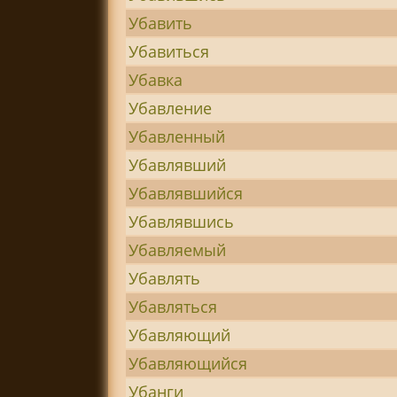
Убавить
Убавиться
Убавка
Убавление
Убавленный
Убавлявший
Убавлявшийся
Убавлявшись
Убавляемый
Убавлять
Убавляться
Убавляющий
Убавляющийся
Убанги