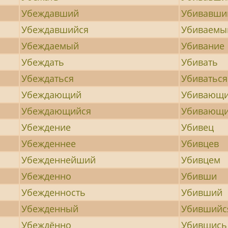
Убеждавший
Убивавши
Убеждавшийся
Убиваемы
Убеждаемый
Убивание
Убеждать
Убивать
Убеждаться
Убиваться
Убеждающий
Убивающ
Убеждающийся
Убивающи
Убеждение
Убивец
Убежденнее
Убивцев
Убежденнейший
Убивцем
Убежденно
Убивши
Убежденность
Убивший
Убежденный
Убившийс
Убеждённо
Убившись