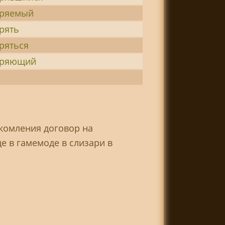
оряемый
рять
ряться
оряющий
комления договор на
е в гамемоде в слизари в