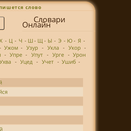
пишется слово
Словари
Онлайн
Х
-
Ц
-
Ч
-
Ш
-
Щ
-
Ы
-
Э
-
Ю
-
Я
-
-
Ужом
-
Узур
-
Укла
-
Укор
-
л
-
Упре
-
Упут
-
Урге
-
Урон
Ухва
-
Уцед
-
Учет
-
Ушиб
-
й
йся
й