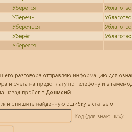
Уберется
Ублаготв
Уберечь
Ублаготво
Уберечься
Ублаготво
Уберёг
Ублаготв
Уберёгся
шего разговора отправляю информацию для озна
ра и счета на предоплату по телефону и в гамемод
ода назад пробег в
Денисий
 или опишите найденную ошибку в статье о
Код (для знающих):