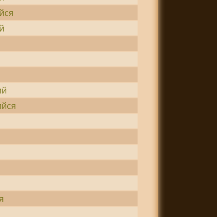
йся
й
ий
йся
я