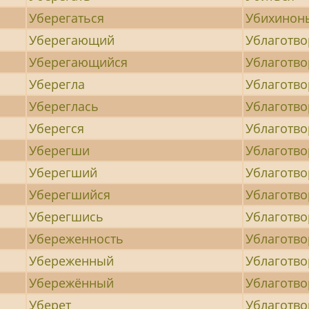
Уберегаться
Убихинон
Уберегающий
Ублаготв
Уберегающийся
Ублаготво
Уберегла
Ублаготв
Убереглась
Ублаготв
Уберегся
Ублаготво
Уберегши
Ублаготв
Уберегший
Ублаготв
Уберегшийся
Ублаготв
Уберегшись
Ублаготв
Убереженность
Ублаготво
Убереженный
Ублаготво
Убережённый
Ублаготв
Уберет
Ублаготв