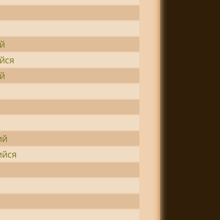
й
йся
й
я
ий
йся