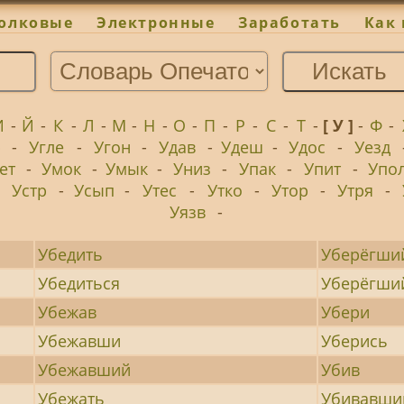
олковые
Электронные
Заработать
Как 
И
-
Й
-
К
-
Л
-
М
-
Н
-
О
-
П
-
Р
-
С
-
Т
-
[ У ]
-
Ф
-
р
-
Угле
-
Угон
-
Удав
-
Удеш
-
Удос
-
Уезд
ет
-
Умок
-
Умык
-
Униз
-
Упак
-
Упит
-
Упо
-
Устр
-
Усып
-
Утес
-
Утко
-
Утор
-
Утря
-
Уязв
-
Убедить
Уберёгши
Убедиться
Уберёгши
Убежав
Убери
Убежавши
Уберись
Убежавший
Убив
Убежать
Убивавши