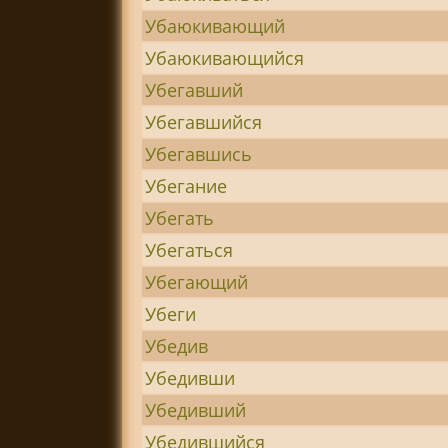
Убаюкивающий
Убаюкивающийся
Убегавший
Убегавшийся
Убегавшись
Убегание
Убегать
Убегаться
Убегающий
Убеги
Убедив
Убедивши
Убедивший
Убедившийся