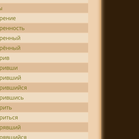
ы
орение
ренность
оренный
орённый
рив
оривши
оривший
орившийся
орившись
рить
риться
орявший
орявшийся