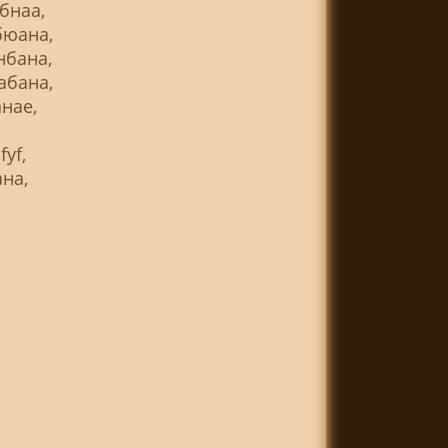
бнаа,
бюана,
нбана,
абана,
нае,
yf,
на,