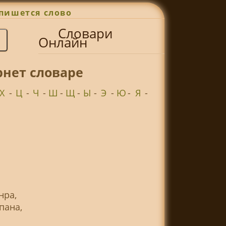
пишется слово
Словари
Онлайн
нет словаре
Х
-
Ц
-
Ч
-
Ш
-
Щ
-
Ы
-
Э
-
Ю
-
Я
-
нра,
пана,