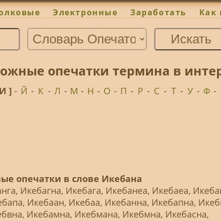
олковые
Электронные
Заработать
Как 
ожные опечатки термина в интер
 И ]
-
Й
-
К
-
Л
-
М
-
Н
-
О
-
П
-
Р
-
С
-
Т
-
У
-
Ф
-
ые опечатки в слове Икебана
нга, Икебагна, Икебага, Икебанеа, Икебаеа, Икеба
бапа, Икебаан, Икебаа, Икебанна, Икебапна, Икеб
ебвна, Икебамна, Икебмана, Икебмна, Икебасна,