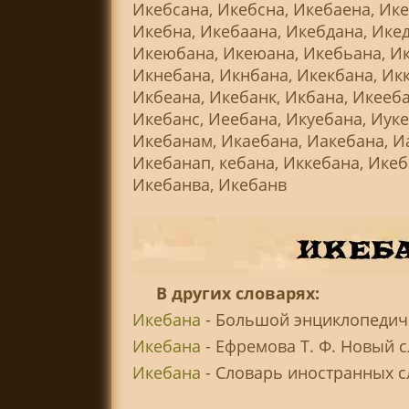
Икебсана, Икебсна, Икебаена, Ике
Икебна, Икебаана, Икебдана, Икед
Икеюбана, Икеюана, Икебьана, Ик
Икнебана, Икнбана, Икекбана, Икк
Икбеана, Икебанк, Икбана, Икееба
Икебанс, Иеебана, Икуебана, Иуке
Икебанам, Икаебана, Иакебана, Иа
Икебанап, кебана, Иккебана, Икеб
Икебанва, Икебанв
В других словарях:
Икебана
- Большой энциклопедиче
Икебана
- Ефремова Т. Ф. Новый 
Икебана
- Словарь иностранных сл