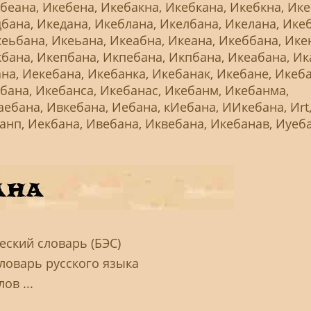
беана, Икебена, Икебакна, Икебкана, Икебкна, Ике
бана, Икедана, Икеблана, Икелбана, Икелана, Ике
еьбана, Икеьана, Икеабна, Икеана, Икеббана, Ике
бана, Икепбана, Икпебана, Икпбана, Икеабана, Ик
на, Иекебана, Икебанка, Икебанак, Икебане, Икеба
бана, Икебанса, Икебанас, Икебанм, Икебанма,
ебана, Ивкебана, Иебана, кИебана, ИИкебана, Иrt,f
анп, Иекбана, Ивебана, Иквебана, Икебанав, Иуеба
ский словарь (БЭС)
словарь русского языка
ов ...