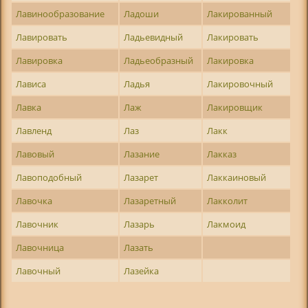
Лавинообразование
Ладоши
Лакированный
Лавировать
Ладьевидный
Лакировать
Лавировка
Ладьеобразный
Лакировка
Лависа
Ладья
Лакировочный
Лавка
Лаж
Лакировщик
Лавленд
Лаз
Лакк
Лавовый
Лазание
Лакказ
Лавоподобный
Лазарет
Лаккаиновый
Лавочка
Лазаретный
Лакколит
Лавочник
Лазарь
Лакмоид
Лавочница
Лазать
Лавочный
Лазейка