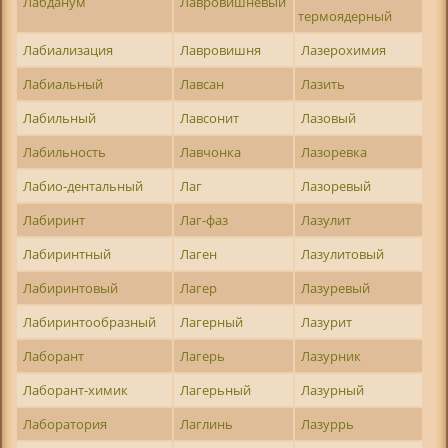
Лабданум
Лавровишневый
термоядерный
Лабиализация
Лавровишня
Лазерохимия
Лабиальный
Лавсан
Лазить
Лабильный
Лавсонит
Лазовый
Лабильность
Лавчонка
Лазоревка
Лабио-дентальный
Лаг
Лазоревый
Лабиринт
Лаг-фаз
Лазулит
Лабиринтный
Лаген
Лазулитовый
Лабиринтовый
Лагер
Лазуревый
Лабиринтообразный
Лагерный
Лазурит
Лаборант
Лагерь
Лазурник
Лаборант-химик
Лагерьный
Лазурный
Лаборатория
Лаглинь
Лазуррь