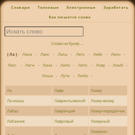
Словари
Толковые
Электронные
Заработать
Как пишется слово
Слова на букву ...
[ Ла ]
-
Лакм
-
Ланс
-
Латы
-
Легк
-
Лейк
-
Леон
-
Лесс
-
Лигн
-
Лина
-
Липо
-
Лито
-
Лову
-
Ломб
-
Лоша
-
Лути
-
Любо
-
Ла
Лавр
Лазер
Ла-манш
Лаврентьевский
Лазер-визир
Лабаз
Лавренция
Лазер-передатчик
Лабазник
Лавровый
Лазерный
Лазерно-