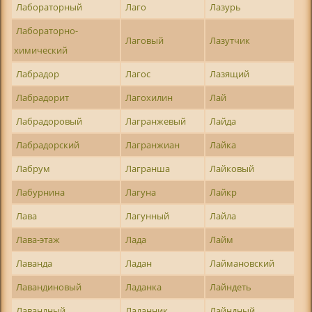
Лабораторный
Лаго
Лазурь
Лабораторно-
Лаговый
Лазутчик
химический
Лабрадор
Лагос
Лазящий
Лабрадорит
Лагохилин
Лай
Лабрадоровый
Лагранжевый
Лайда
Лабрадорский
Лагранжиан
Лайка
Лабрум
Лагранша
Лайковый
Лабурнина
Лагуна
Лайкр
Лава
Лагунный
Лайла
Лава-этаж
Лада
Лайм
Лаванда
Ладан
Лаймановский
Лавандиновый
Ладанка
Лайндеть
Лавандный
Ладанник
Лайндный