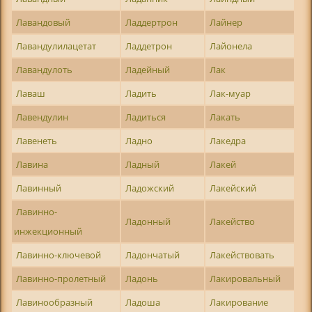
Лавандовый
Ладдертрон
Лайнер
Лавандулилацетат
Ладдетрон
Лайонела
Лавандулоть
Ладейный
Лак
Лаваш
Ладить
Лак-муар
Лавендулин
Ладиться
Лакать
Лавенеть
Ладно
Лакедра
Лавина
Ладный
Лакей
Лавинный
Ладожский
Лакейский
Лавинно-
Ладонный
Лакейство
инжекционный
Лавинно-ключевой
Ладончатый
Лакействовать
Лавинно-пролетный
Ладонь
Лакировальный
Лавинообразный
Ладоша
Лакирование