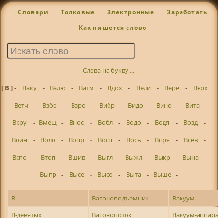
Словари
Толковые
Электронные
Заработать
Как пишется слово
Слова на букву ...
[ В ]
-
Ваку
-
Валю
-
Ватм
-
Вдох
-
Вели
-
Вере
-
Верх
-
Ветч
-
Взбо
-
Взро
-
Вибр
-
Видо
-
Вино
-
Вита
-
Вкру
-
Вмещ
-
Внос
-
Вобл
-
Водо
-
Водя
-
Возд
-
Воин
-
Воло
-
Вопр
-
Восп
-
Вось
-
Впря
-
Всев
-
Вспо
-
Втоп
-
Вшив
-
Выгл
-
Выжл
-
Выкр
-
Вына
-
Выпр
-
Высе
-
Высо
-
Выта
-
Выше
-
В
Вагоноподъемник
Вакуум
В-девятых
Вагонопоток
Вакуум-аппар