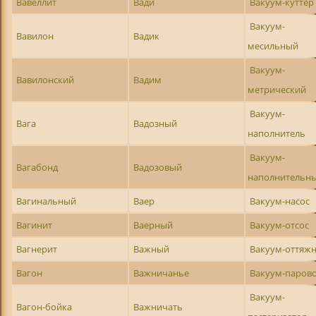
Вавеллит
Вади
Вакуум-куттер
Вакуум-
Вавилон
Вадик
месильный
Вакуум-
Вавилонский
Вадим
метрический
Вакуум-
Вага
Вадозный
наполнитель
Вакуум-
Вагабонд
Вадозовый
наполнительн
Вагинальный
Ваер
Вакуум-насос
Вагинит
Ваерный
Вакуум-отсос
Вагнерит
Важный
Вакуум-оттяж
Вагон
Важничанье
Вакуум-паров
Вакуум-
Вагон-бойка
Важничать