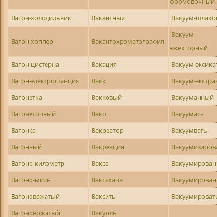
формовочный
Вагон-холодильник
Вакантный
Вакуум-шлако
Вакуум-
Вагон-хоппер
Вакантохроматография
эжекторный
Вагон-цистерна
Вакация
Вакуум-эксика
Вагон-электростанция
Вакк
Вакуум-экстра
Вагонетка
Вакковый
Вакууманный
Вагонеточный
Вако
Вакуумать
Вагонка
Вакреатор
Вакуумвать
Вагонный
Вакреация
Вакуумизиров
Вагоно-километр
Вакса
Вакуумирован
Вагоно-миль
Ваксахача
Вакуумирова
Вагоноважатый
Ваксить
Вакуумироват
Вагоновожатый
Вакуоль