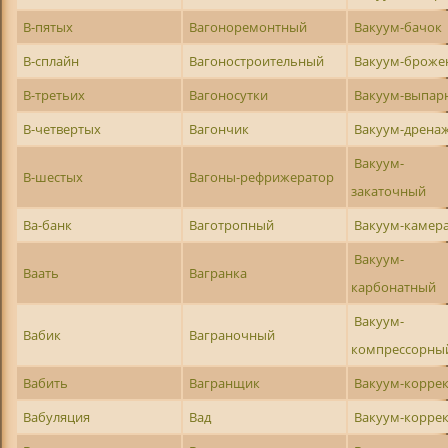
В-пятых
Вагоноремонтный
Вакуум-бачок
В-сплайн
Вагоностроительный
Вакуум-броже
В-третьих
Вагоносутки
Вакуум-выпар
В-четвертых
Вагончик
Вакуум-дрена
Вакуум-
В-шестых
Вагоны-рефрижератор
закаточный
Ва-банк
Ваготропный
Вакуум-камер
Вакуум-
Ваать
Вагранка
карбонатный
Вакуум-
Вабик
Ваграночный
компрессорны
Вабить
Вагранщик
Вакуум-корре
Вабуляция
Вад
Вакуум-корре