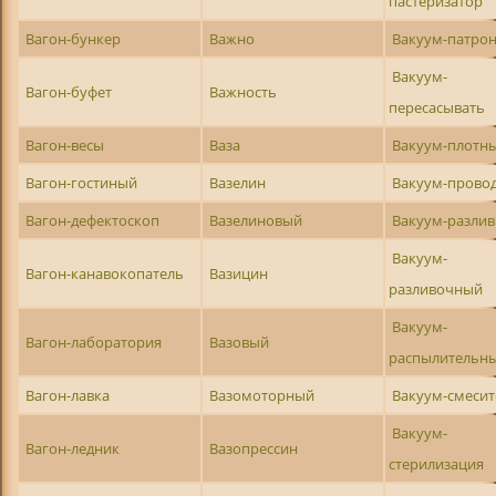
пастеризатор
Вагон-бункер
Важно
Вакуум-патро
Вакуум-
Вагон-буфет
Важность
пересасывать
Вагон-весы
Ваза
Вакуум-плотн
Вагон-гостиный
Вазелин
Вакуум-прово
Вагон-дефектоскоп
Вазелиновый
Вакуум-разли
Вакуум-
Вагон-канавокопатель
Вазицин
разливочный
Вакуум-
Вагон-лаборатория
Вазовый
распылительн
Вагон-лавка
Вазомоторный
Вакуум-смесит
Вакуум-
Вагон-ледник
Вазопрессин
стерилизация