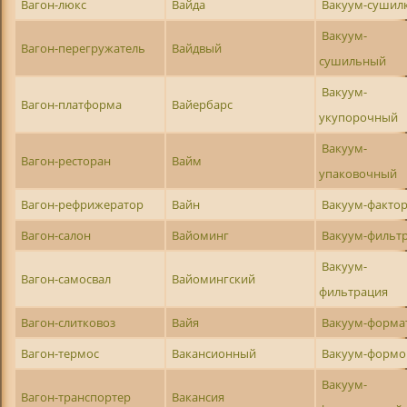
Вагон-люкс
Вайда
Вакуум-сушил
Вакуум-
Вагон-перегружатель
Вайдвый
сушильный
Вакуум-
Вагон-платформа
Вайербарс
укупорочный
Вакуум-
Вагон-ресторан
Вайм
упаковочный
Вагон-рефрижератор
Вайн
Вакуум-факто
Вагон-салон
Вайоминг
Вакуум-фильт
Вакуум-
Вагон-самосвал
Вайомингский
фильтрация
Вагон-слитковоз
Вайя
Вакуум-форма
Вагон-термос
Вакансионный
Вакуум-формо
Вакуум-
Вагон-транспортер
Вакансия