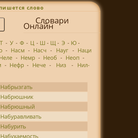
пишется слово
Словари
Онлайн
Т
-
У
-
Ф
-
Ц
-
Ш
-
Щ
-
Э
-
Ю
-
о
-
Насм
-
Насч
-
Науг
-
Наци
Неле
-
Немр
-
Необ
-
Неоп
-
м
-
Нефр
-
Нече
-
Низ
-
Нил-
Набрызгать
Набрюшник
Набрюшный
Набуравливать
Набурить
Набухаемость