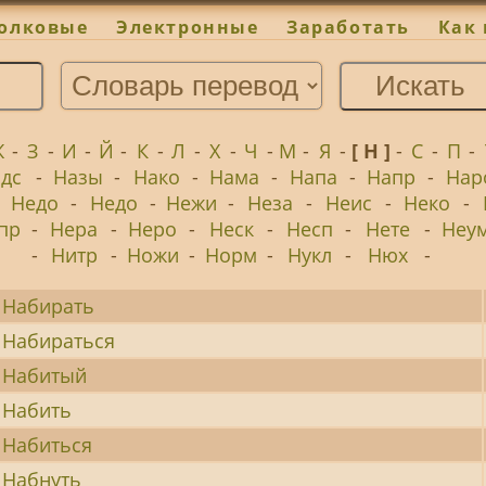
олковые
Электронные
Заработать
Как 
Ж
-
З
-
И
-
Й
-
К
-
Л
-
Х
-
Ч
-
М
-
Я
-
[ Н ]
-
С
-
П
-
дс
-
Назы
-
Нако
-
Нама
-
Напа
-
Напр
-
Нар
-
Недо
-
Недо
-
Нежи
-
Неза
-
Неис
-
Неко
-
пр
-
Нера
-
Неро
-
Неск
-
Несп
-
Нете
-
Неу
-
Нитр
-
Ножи
-
Норм
-
Нукл
-
Нюх
-
Набирать
Набираться
Набитый
Набить
Набиться
Набнуть