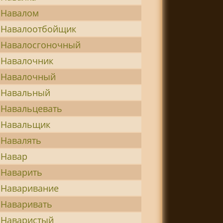
Навалом
Навалоотбойщик
Навалосгоночный
Навалочник
Навалочный
Навальный
Навальцевать
Навальщик
Навалять
Навар
Наварить
Наваривание
Наваривать
Наваристый