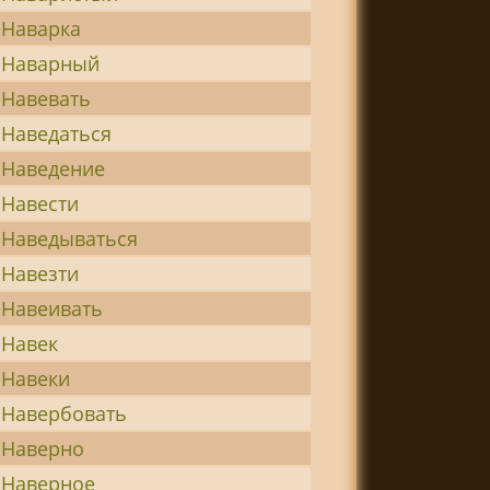
Наварка
Наварный
Навевать
Наведаться
Наведение
Навести
Наведываться
Навезти
Навеивать
Навек
Навеки
Навербовать
Наверно
Наверное