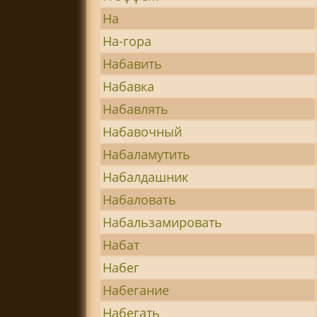
На
На-гора
Набавить
Набавка
Набавлять
Набавочный
Набаламутить
Набалдашник
Набаловать
Набальзамировать
Набат
Набег
Набегание
Набегать