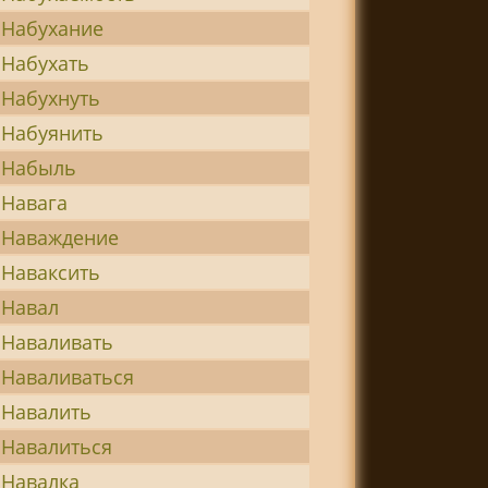
Набухание
Набухать
Набухнуть
Набуянить
Набыль
Навага
Наваждение
Наваксить
Навал
Наваливать
Наваливаться
Навалить
Навалиться
Навалка