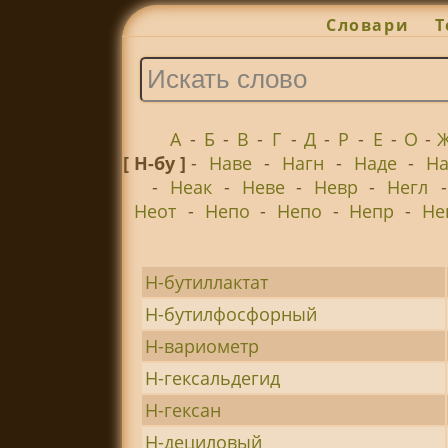
Словари
Т
А
-
Б
-
В
-
Г
-
Д
-
Р
-
Е
-
О
-
[ Н-бу ]
-
Наве
-
Нагн
-
Наде
-
На
-
Неак
-
Неве
-
Невр
-
Негл
Неот
-
Непо
-
Непо
-
Непр
-
Не
Н-бутиллактат
Н-бутилфосфорный
Н-вариометр
Н-гексальдегид
Н-гексан
Н-дециловый