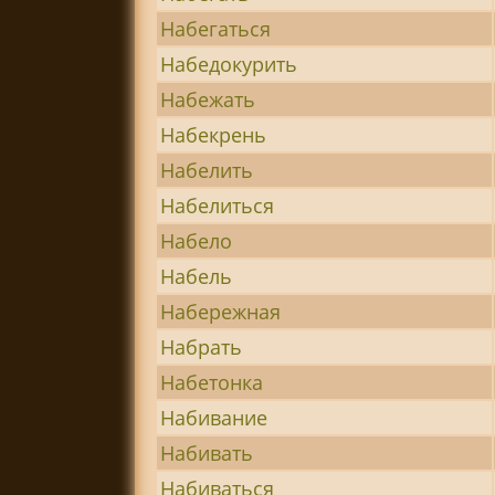
Набегаться
Набедокурить
Набежать
Набекрень
Набелить
Набелиться
Набело
Набель
Набережная
Набрать
Набетонка
Набивание
Набивать
Набиваться