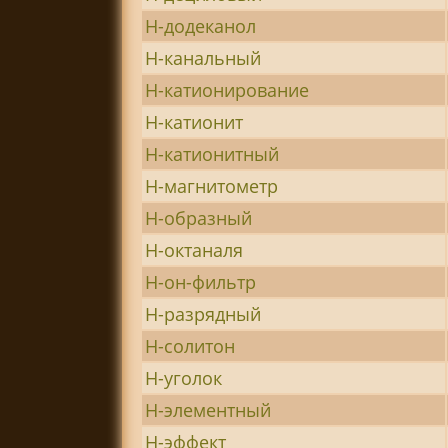
Н-додеканол
Н-канальный
Н-катионирование
Н-катионит
Н-катионитный
Н-магнитометр
Н-образный
Н-октаналя
Н-он-фильтр
Н-разрядный
Н-солитон
Н-уголок
Н-элементный
Н-эффект