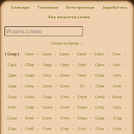
Словари
Толковые
Электронные
Заработать
Как пишется слово
Слова на букву ...
[ Скор ]
-
Сали
-
Само
-
Само
-
Само
-
Само
-
Санг
-
Сара
-
Сбав
-
Свед
-
Свер
-
Свет
-
Свин
-
Свч-
-
Сдви
-
Седи
-
Секу
-
Семи
-
Сенс
-
Серд
-
Сетк
-
Сиде
-
Силь
-
Сине
-
Синх
-
Ск
-
Скве
-
Скло
-
Скор
-
Скры
-
Слад
-
Слиз
-
Служ
-
Смер
-
Смор
-
Снет
-
Сове
-
Сожа
-
Соле
-
Сомн
-
Сопу
-
Сосс
-
Соци
-
Спек
-
Спин
-
Спло
-
Спры
-
Сред
-
Стад
-
Стар
-
Стеб
-
Стен
-
Стер
-
Стог
-
Стох
-
Стре
-