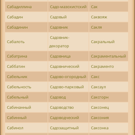
Сабадиллина
Садо-мазохистский
Сак
Сабадин
Садовый
Саквояж
Сабадинин
Садовник
Сакля
Садовник-
Сабалоть
Сакральный
декоратор
Сабатрина
Садовница
Сакраментальный
Саббатин
Садовнический
Сакраменто
Сабельник
Садово-огородный
Сакс
Сабельность
Садово-парковый
Саксаул
Сабельный
Садовод
Саксгорн
Сабинанный
Садоводство
Саксонец
Сабинный
Садоводческий
Саксония
Сабинол
Садозащитный
Саксонка