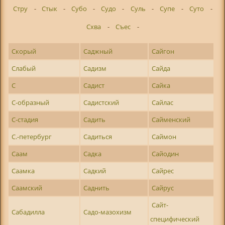
Стру
-
Стык
-
Субо
-
Судо
-
Суль
-
Супе
-
Суто
-
Схва
-
Съес
-
Скорый
Саджный
Сайгон
Слабый
Садизм
Сайда
С
Садист
Сайка
С-образный
Садистский
Сайлас
С-стадия
Садить
Сайменский
С.-петербург
Садиться
Саймон
Саам
Садка
Сайодин
Саамка
Садкий
Сайрес
Саамский
Саднить
Сайрус
Сайт-
Сабадилла
Садо-мазохизм
специфический