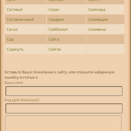
Саговый
Сазан
Салехард
Саговниковый
Саидрик
Саливация
Сагыз
Сайбелиит
Саливина
Сад
Сайга
Садануть
Сайгак
Оставьте Ваше пожелание к сайту, или опишите найденную
ошибку в статье о
Ваше имя:
Код (для знающих):