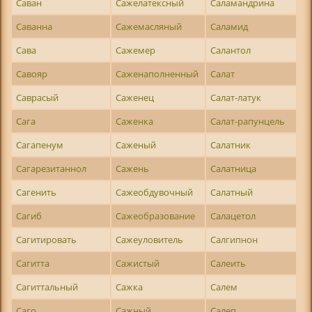
Саван
Сажелатексный
Саламандрина
Саванна
Сажемасляный
Саламид
Сава
Сажемер
Салантол
Савояр
Саженаполненный
Салат
Саврасый
Саженец
Салат-латук
Сага
Саженка
Салат-рапунцель
Сагапенум
Саженый
Салатник
Сагарезитаннол
Сажень
Салатница
Сагенить
Сажеобдувочный
Салатный
Сагиб
Сажеобразование
Салацетол
Сагитировать
Сажеуловитель
Салгипнон
Сагитта
Сажистый
Салеить
Сагиттальный
Сажка
Салем
Саго
Сажный
Салеп