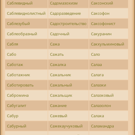
Саблевидный
Садомазохизм
Саксонский
Саблевиднолистный
Садоразведение
Саксофон
Саблезубый
Садостроительство
Саксофонист
Саблеобразный
Садочный
Сакуранин
Сабля
Сажа
Сакхульминовый
Сабо
Сажать
Сало
Саботаж
Сажалка
Салаа
Саботажник
Сажальник
Салага
Саботировать
Сажальный
Салазки
Сабромина
Сажальщик
Салазковый
Сабугалит
Сажание
Салазолон
Сабур
Сажевый
Салака
Сабурный
Сажекаучуковый
Саламандра