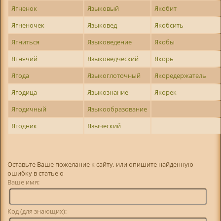
Ягненок
Языковый
Якобит
Ягненочек
Языковед
Якобсить
Ягниться
Языковедение
Якобы
Ягнячий
Языковедческий
Якорь
Ягода
Языкоглоточный
Якоредержатель
Ягодица
Языкознание
Якорек
Ягодичный
Языкообразование
Ягодник
Языческий
Оставьте Ваше пожелание к сайту, или опишите найденную
ошибку в статье о
Ваше имя:
Код (для знающих):