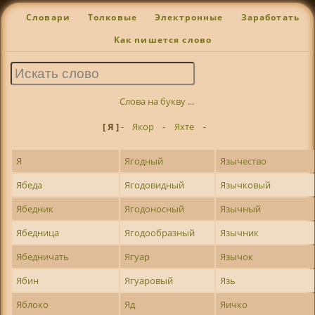
Словари
Толковые
Электронные
Заработать
Как пишется слово
Слова на букву ...
[ Я ]
-
Якор
-
Яхте
-
Я
Ягодный
Язычество
Ябеда
Ягодовидный
Язычковый
Ябедник
Ягодоносный
Язычный
Ябедница
Ягодообразный
Язычник
Ябедничать
Ягуар
Язычок
Ябин
Ягуаровый
Язь
Яблоко
Яд
Яичко