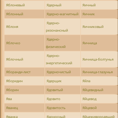
Яблоневый
Ядерный
Яичный
Яблонный
Ядерно-магнитный
Яичник
Ядерно-
Яблоня
Яичниковый
резонансный
Ядерно-
Яблочко
Яичница
физический
Ядерно-
Яблочный
Яичница-болтунья
энергетический
Яборанди-лист
Ядерночистый
Яичница-глазунья
Яборидин
Ядерщик
Яйла
Яборин
Ядовитый
Яйцевидный
Ява
Ядовито
Яйцевод
Яванец
Ядовитость
Яйцевой
Яванка
Ядоносный
Яйцеживородящий