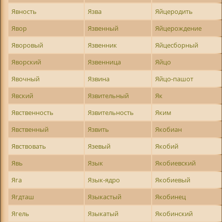
Явность
Язва
Яйцеродить
Явор
Язвенный
Яйцерождение
Яворовый
Язвенник
Яйцесборный
Яворский
Язвенница
Яйцо
Явочный
Язвина
Яйцо-пашот
Явский
Язвительный
Як
Явственность
Язвительность
Яким
Явственный
Язвить
Якобиан
Явствовать
Язевый
Якобий
Явь
Язык
Якобиевский
Яга
Язык-ядро
Якобиевый
Ягдташ
Языкастый
Якобинец
Ягель
Языкатый
Якобинский