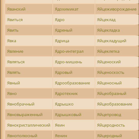
Яванский
Ядохимикат
Яйцеживорождение
Явиться
Ядро
Яйцеклад
Явить
Ядреный
Яйцекладка
Явка
Ядрица
Яйцекладущий
Явление
Ядро-интеграл
Яйцеклетка
Являться
Ядро-мишень
Яйценоский
Являть
Ядровый
Яйценоскость
Явный
Ядрообразование
Яйценосный
Явно
Ядротехник
Яйцеобразный
Явнобрачный
Ядрышко
Яйцеобразование
Явновыраженный
Ядрышковый
Яйцепровод
Явнокристаллический
Яеин
Яйцеродность
Явнополюсный
Яенин
Яйцеродный