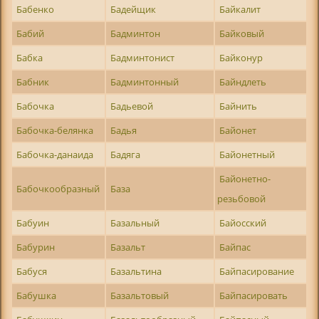
Бабенко
Бадейщик
Байкалит
Бабий
Бадминтон
Байковый
Бабка
Бадминтонист
Байконур
Бабник
Бадминтонный
Байндлеть
Бабочка
Бадьевой
Байнить
Бабочка-белянка
Бадья
Байонет
Бабочка-данаида
Бадяга
Байонетный
Байонетно-
Бабочкообразный
База
резьбовой
Бабуин
Базальный
Байосский
Бабурин
Базальт
Байпас
Бабуся
Базальтина
Байпасирование
Бабушка
Базальтовый
Байпасировать