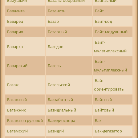
Бабушкин
Базальтообразный
Байпасный
Бавалита
Базанить
Байт
Баварец
Базар
Байт-код
Бавария
Базарный
Байт-модульный
Байт-
Баварка
Базедов
мулвтиплексный
Байт-
Баварский
Базель
мультиплексный
Байт-
Багаж
Базельский
ориентировать
Багажный
Баззаботный
Байтный
Багажник
Базидиальный
Байтовый
Багажно-грузовой
Базидиоспора
Бак
Багамский
Базидий
Бак-дегазатор