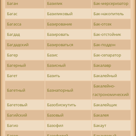
Баган
Базилик
Бак-мерсеризатор
Багас
Базиликовый
Бак-накопитель
Багасса
Базирование
Бак-отсек
Багдад
Базировать
Бак-отстойник
Багдадский
Базироваться
Бак-поддон
Багер
Базис
Бак-сепаратор
Багерный
Базисный
Бакалавр
Багет
Базить
Бакалейный
Бакалейно-
Багетный
Базнапорный
гастрономический
Багетовый
Базобисмутить
Бакалейщик
Багийский
Базовый
Бакалея
Багио
Базофил
Бакаут
Багор
Базофилий
Бакаутовый