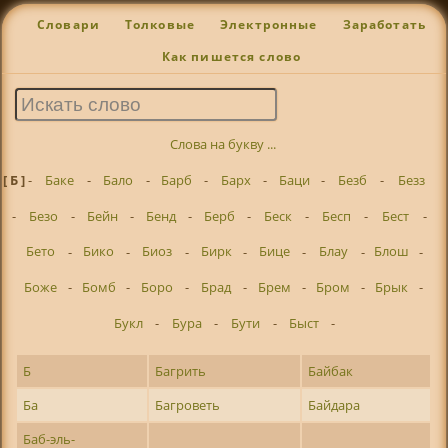
Словари
Толковые
Электронные
Заработать
Как пишется слово
Слова на букву ...
[ Б ]
-
Баке
-
Бало
-
Барб
-
Барх
-
Баци
-
Безб
-
Безз
-
Безо
-
Бейн
-
Бенд
-
Берб
-
Беск
-
Бесп
-
Бест
-
Бето
-
Бико
-
Биоз
-
Бирк
-
Бице
-
Блау
-
Блош
-
Боже
-
Бомб
-
Боро
-
Брад
-
Брем
-
Бром
-
Брык
-
Букл
-
Бура
-
Бути
-
Быст
-
Б
Багрить
Байбак
Ба
Багроветь
Байдара
Баб-эль-