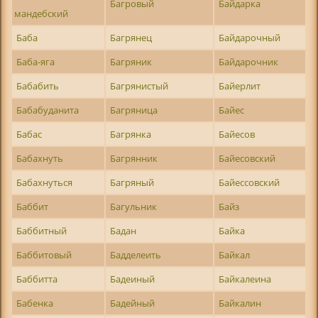
Багровый
Байдарка
мандебский
Баба
Багрянец
Байдарочный
Баба-яга
Багряник
Байдарочник
Бабабить
Багрянистый
Байерлит
Бабабуданита
Багряница
Байес
Бабас
Багрянка
Байесов
Бабахнуть
Багрянник
Байесовский
Бабахнуться
Багряный
Байессовский
Баббит
Багульник
Байз
Баббитный
Бадан
Байка
Баббитовый
Бадделеить
Байкал
Баббитта
Бадеиный
Байкалеина
Бабенка
Бадейный
Байкалин