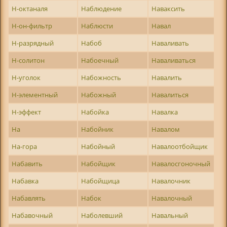
Н-октаналя
Наблюдение
Наваксить
Н-он-фильтр
Наблюсти
Навал
Н-разрядный
Набоб
Наваливать
Н-солитон
Набоечный
Наваливаться
Н-уголок
Набожность
Навалить
Н-элементный
Набожный
Навалиться
Н-эффект
Набойка
Навалка
На
Набойник
Навалом
На-гора
Набойный
Навалоотбойщик
Набавить
Набойщик
Навалосгоночный
Набавка
Набойщица
Навалочник
Набавлять
Набок
Навалочный
Набавочный
Наболевший
Навальный