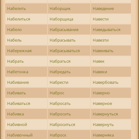
Набелить
Наборщик
Наведение
Набелиться
Наборщица
Навести
Набело
Набрасывание
Наведываться
Набель
Набрасывать
Навезти
Набережная
Набрасываться
Навеивать
Набрать
Набраться
Навек
Набетонка
Набредать
Навеки
Набивание
Набрести
Навербовать
Набивать
Наброс
Наверно
Набиваться
Набросать
Наверное
Набивка
Набросить
Навернуться
Набивной
Наброситься
Навернуть
Набивочный
Наброск
Наверняка