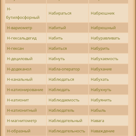
Н-
Набираться
Набрюшник
бутилфосфорный
Н-вариометр
Набитый
Набрюшный
Н-гексальдегид
Набить
Набуравливать
Н-гексан
Набиться
Набурить
Н-дециловый
Набнуть
Набухаемость
Н-додеканол
Набла-оператор
Набухание
Н-канальный
Наблюдаться
Набухать
Н-катионирование
Наблюдать
Набухнуть
Н-катионит
Наблюдаемость
Набуянить
Н-катионитный
Наблюдатель
Набыль
Н-магнитометр
Наблюдательный
Навага
Н-образный
Наблюдательность
Наваждение