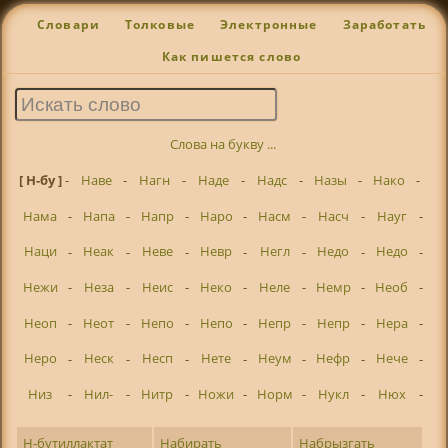
Словари
Толковые
Электронные
Заработать
Как пишется слово
Слова на букву ...
[ Н-бу ]
-
Наве
-
Нагн
-
Наде
-
Надс
-
Назы
-
Нако
-
Нама
-
Напа
-
Напр
-
Наро
-
Насм
-
Насч
-
Науг
-
Наци
-
Неак
-
Неве
-
Невр
-
Негл
-
Недо
-
Недо
-
Нежи
-
Неза
-
Неис
-
Неко
-
Неле
-
Немр
-
Необ
-
Неоп
-
Неот
-
Непо
-
Непо
-
Непр
-
Непр
-
Нера
-
Неро
-
Неск
-
Несп
-
Нете
-
Неум
-
Нефр
-
Нече
-
Низ
-
Нил-
-
Нитр
-
Ножи
-
Норм
-
Нукл
-
Нюх
-
Н-бутиллактат
Набирать
Набрызгать